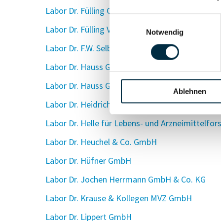
Labor Dr. Fülling GmbH & Co. KG
Einwilligungsauswahl
Labor Dr. Fülling Verwaltungs GmbH
Notwendig
Labor Dr. F.W. Selbach GmbH + Co. KG
Labor Dr. Hauss GmbH
Labor Dr. Hauss GmbH
Ablehnen
Labor Dr. Heidrich & Kollegen MVZ GmbH
Labor Dr. Helle für Lebens- und Arzneimittelf
Labor Dr. Heuchel & Co. GmbH
Labor Dr. Hüfner GmbH
Labor Dr. Jochen Herrmann GmbH & Co. KG
Labor Dr. Krause & Kollegen MVZ GmbH
Labor Dr. Lippert GmbH