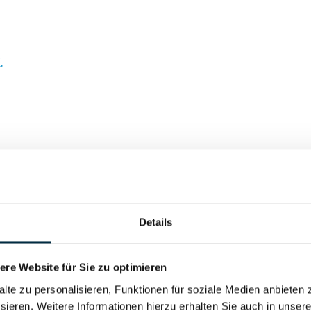
.
rgungszentrum Konstanz GmbH
Details
 zur Begutachtung von umweltbedingten Gebäudeschäden
re Website für Sie zu optimieren
alte zu personalisieren, Funktionen für soziale Medien anbieten 
 Versorgungszentrum für Labormedizin und Humangenetik G
sieren. Weitere Informationen hierzu erhalten Sie auch in unser