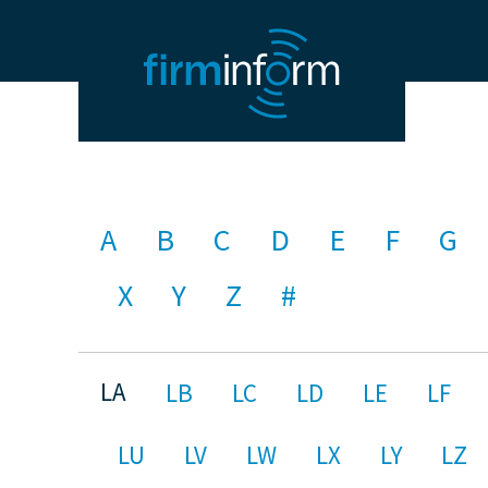
A
B
C
D
E
F
G
X
Y
Z
#
LA
LB
LC
LD
LE
LF
LU
LV
LW
LX
LY
LZ