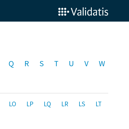
Q
R
S
T
U
V
W
LO
LP
LQ
LR
LS
LT