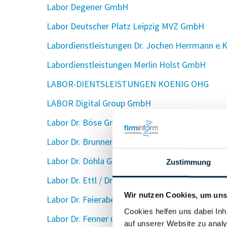
Labor Degener GmbH
Labor Deutscher Platz Leipzig MVZ GmbH
Labordienstleistungen Dr. Jochen Herrmann e.K
Labordienstleistungen Merlin Holst GmbH
LABOR-DIENTSLEISTUNGEN KOENIG OHG
LABOR Digital Group GmbH
Labor Dr. Böse GmbH
Labor Dr. Brunner, Labormedizinisches Verso
Labor Dr. Döhla GmbH
Zustimmung
Labor Dr. Ettl / Dr. Schuh und Partner, Labor
Wir nutzen Cookies, um unse
Labor Dr. Feierabend GmbH
Cookies helfen uns dabei Inh
Labor Dr. Fenner und Kollegen Medizinisches
auf unserer Website zu analy