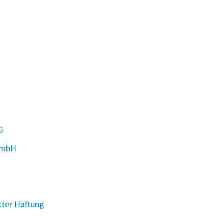
G
GmbH
kter Haftung