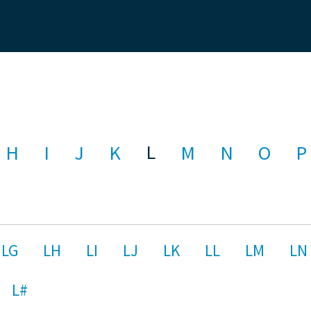
L
H
I
J
K
M
N
O
P
LG
LH
LI
LJ
LK
LL
LM
LN
L#