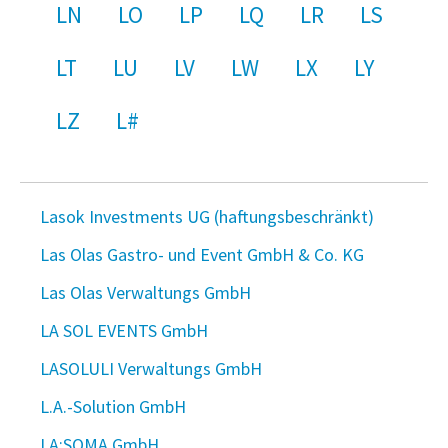
LN
LO
LP
LQ
LR
LS
LT
LU
LV
LW
LX
LY
LZ
L#
Lasok Investments UG (haftungsbeschränkt)
Las Olas Gastro- und Event GmbH & Co. KG
Las Olas Verwaltungs GmbH
LA SOL EVENTS GmbH
LASOLULI Verwaltungs GmbH
L.A.-Solution GmbH
LA:SOMA GmbH