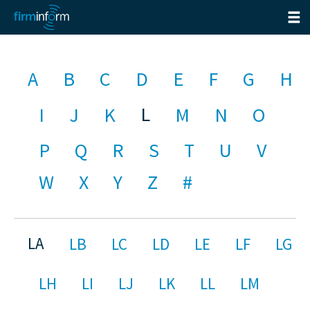
A
B
C
D
E
F
G
H
L
I
J
K
M
N
O
P
Q
R
S
T
U
V
W
X
Y
Z
#
LA
LB
LC
LD
LE
LF
LG
LH
LI
LJ
LK
LL
LM