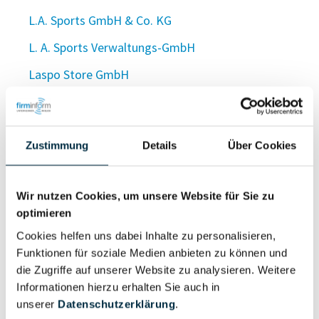
L.A. Sports GmbH & Co. KG
L. A. Sports Verwaltungs-GmbH
Laspo Store GmbH
Laspur Europe GmbH
La Squadra GmbH
Zustimmung
Details
Über Cookies
LASRAM GmbH
Lasray Technology UG (haftungsbeschränkt)
Wir nutzen Cookies, um unsere Website für Sie zu
Lassacher Immobilien UG (haftungsbeschränkt)
optimieren
Lassahn Gastronomie Betriebs-GmbH
Cookies helfen uns dabei Inhalte zu personalisieren,
Funktionen für soziale Medien anbieten zu können und
Laßahn Imperium GmbH
die Zugriffe auf unserer Website zu analysieren. Weitere
Informationen hierzu erhalten Sie auch in
Lassahn Ventures UG (haftungsbeschränkt)
unserer
Datenschutzerklärung
.
Lassak Reisen Inh. Rainer Löffler