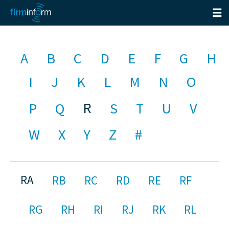
A
B
C
D
E
F
G
H
I
J
K
L
M
N
O
R
P
Q
S
T
U
V
W
X
Y
Z
#
RA
RB
RC
RD
RE
RF
RG
RH
RI
RJ
RK
RL