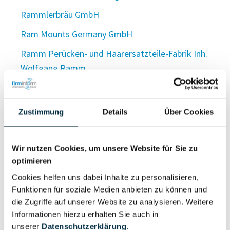
Rammlerbräu GmbH
Ram Mounts Germany GmbH
Ramm Perücken- und Haarersatzteile-Fabrik Inh.
Wolfgang Ramm
Ramm & Piorr GmbH
RAM MPP GmbH & Co. KG
Zustimmung
Details
Über Cookies
Ramm Sanitär- und Heizungsbau GmbH
Ramms-Bau UG (haftungsbeschränkt)
Wir nutzen Cookies, um unsere Website für Sie zu
optimieren
Ramms OHG
Cookies helfen uns dabei Inhalte zu personalisieren,
Rammstein Konzert GmbH
Funktionen für soziale Medien anbieten zu können und
die Zugriffe auf unserer Website zu analysieren. Weitere
Rammstein Merchandising oHG
Informationen hierzu erhalten Sie auch in
Ramms Verwaltungs GmbH
unserer
Datenschutzerklärung
.