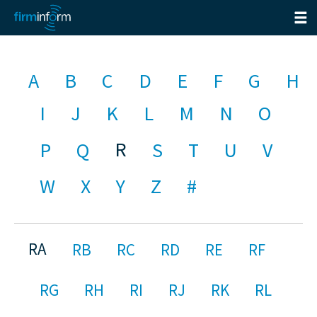
A
B
C
D
E
F
G
H
I
J
K
L
M
N
O
R
P
Q
S
T
U
V
W
X
Y
Z
#
RA
RB
RC
RD
RE
RF
RG
RH
RI
RJ
RK
RL