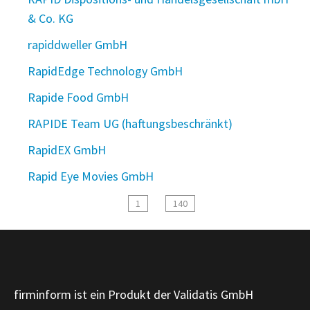
& Co. KG
rapiddweller GmbH
RapidEdge Technology GmbH
Rapide Food GmbH
RAPIDE Team UG (haftungsbeschränkt)
RapidEX GmbH
Rapid Eye Movies GmbH
1
140
firminform ist ein Produkt der Validatis GmbH