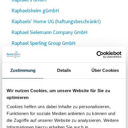
Raphaelsheim gGmbH
Raphaels' Home UG (haftungsbeschränkt)
Raphael Sielemann Company GmbH
Raphael Sperling Group GmbH
Raphael Stanly Industries GmbH
Raphael Stenzhorn GmbH
Zustimmung
Details
Über Cookies
Raphael Vogler Holding UG (haftungsbeschränkt)
Raphael Wichmann Beteiligungen UG
Wir nutzen Cookies, um unsere Website für Sie zu
(haftungsbeschränkt)
optimieren
Raphael Wilkens Kfz-Techniker GmbH
Cookies helfen uns dabei Inhalte zu personalisieren,
Funktionen für soziale Medien anbieten zu können und
Raphael Will Verwaltungs GmbH
die Zugriffe auf unserer Website zu analysieren. Weitere
Raphael Wolpert
Informationen hierzu erhalten Sie auch in