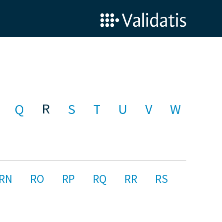
R
Q
S
T
U
V
W
RN
RO
RP
RQ
RR
RS