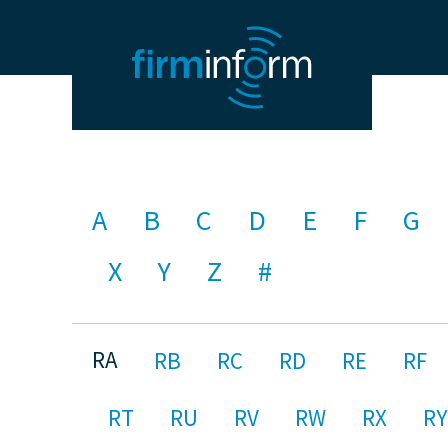
A
B
C
D
E
F
G
X
Y
Z
#
RA
RB
RC
RD
RE
RF
RT
RU
RV
RW
RX
RY