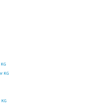
r KG
er KG
s KG