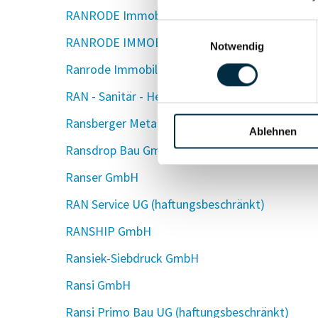
RANRODE Immobilien 1 UG (haftungsbeschränk
Einwilligungsauswahl
RANRODE IMMOBILIEN SANGERHAUSEN Gmb
Notwendig
Ranrode Immobilienverwaltung 1 GmbH
RAN - Sanitär - Heizung Haustechnik - Service
Ransberger Metalltechnik GmbH
Ablehnen
Ransdrop Bau GmbH
Ranser GmbH
RAN Service UG (haftungsbeschränkt)
RANSHIP GmbH
Ransiek-Siebdruck GmbH
Ransi GmbH
Ransi Primo Bau UG (haftungsbeschränkt)