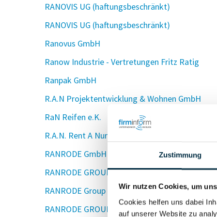
RANOVIS UG (haftungsbeschränkt)
RANOVIS UG (haftungsbeschränkt)
Ranovus GmbH
Ranow Industrie - Vertretungen Fritz Ratig
Ranpak GmbH
R.A.N Projektentwicklung & Wohnen GmbH
RaN Reifen e.K.
R.A.N. Rent A Nurse Nursing & Homecare Gmb
RANRODE GmbH
Zustimmung
RANRODE GROUP DEUTSCHLAND HOLDING G
Wir nutzen Cookies, um unse
RANRODE Group GmbH & Co. KG
Cookies helfen uns dabei Inh
RANRODE GROUP IMMOBILIEN GmbH
auf unserer Website zu analy