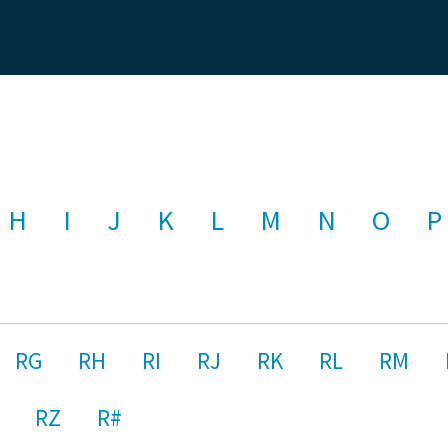
H
I
J
K
L
M
N
O
P
RG
RH
RI
RJ
RK
RL
RM
RZ
R#