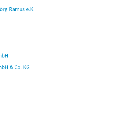
örg Ramus e.K.
 mbH
mbH & Co. KG