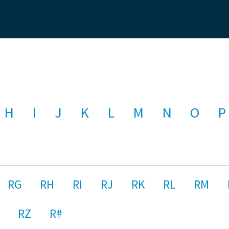
H
I
J
K
L
M
N
O
P
RG
RH
RI
RJ
RK
RL
RM
RZ
R#