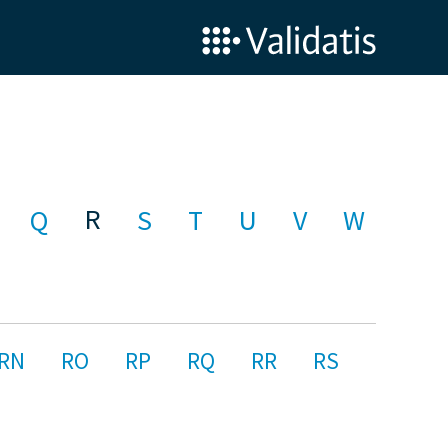
R
Q
S
T
U
V
W
RN
RO
RP
RQ
RR
RS