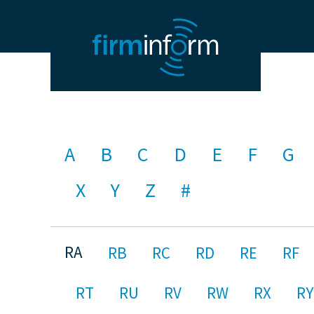
A
B
C
D
E
F
G
X
Y
Z
#
RA
RB
RC
RD
RE
RF
RT
RU
RV
RW
RX
RY