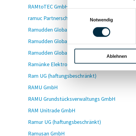
RAMtoTEC GmbH
Einwilligungsauswahl
ramuc Partnerschaft mbB
Notwendig
Ramudden Global (Germany) GmbH
Ramudden Global (Group) GmbH
Ramudden Global (MidCo) GmbH
Ablehnen
Ramünke Elektro GmbH
Ram UG (haftungsbeschränkt)
RAMU GmbH
RAMU Grundstücksverwaltungs GmbH
RAM Unitrade GmbH
Ramur UG (haftungsbeschränkt)
Ramusan GmbH