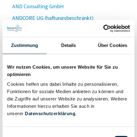
AND Consulting GmbH
ANDCORE UG (haftungsbeschränkt)
and dos Santos GmbH
and dos Santos GmbH
Zustimmung
Details
Über Cookies
AND Dworaczek GmbH
Andea Germany GmbH
Wir nutzen Cookies, um unsere Website für Sie zu
optimieren
ANDEC Filmtechnik Fachbetrieb für Filmbearbeitung
Inhaber Ludwig Draser
Cookies helfen uns dabei Inhalte zu personalisieren,
Funktionen für soziale Medien anbieten zu können und
ANDEC Filmtechnik GmbH
die Zugriffe auf unserer Website zu analysieren. Weitere
Informationen hierzu erhalten Sie auch in
Andechser am Kurpark GmbH
unserer
Datenschutzerklärung
.
Andechser Beteiligungsgesellschaft mbH
Andechser BIO-Milch Beteiligungsgesellschaft mbH
Einwilligungsauswahl