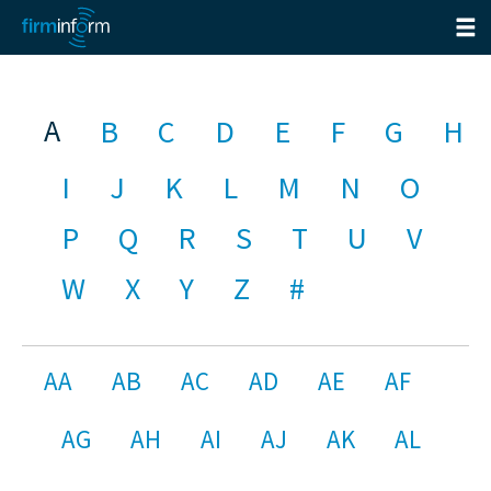
A
B
C
D
E
F
G
H
I
J
K
L
M
N
O
P
Q
R
S
T
U
V
W
X
Y
Z
#
AA
AB
AC
AD
AE
AF
AG
AH
AI
AJ
AK
AL