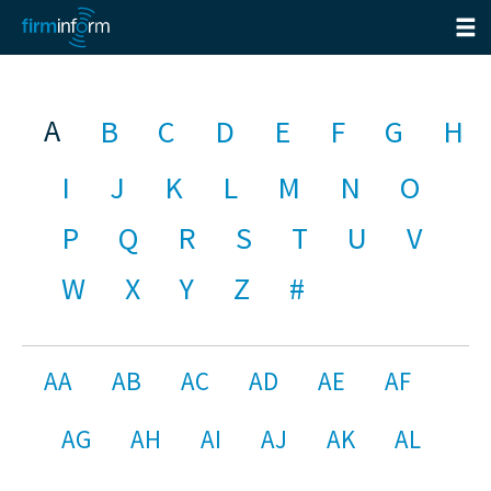
A
B
C
D
E
F
G
H
I
J
K
L
M
N
O
P
Q
R
S
T
U
V
W
X
Y
Z
#
AA
AB
AC
AD
AE
AF
AG
AH
AI
AJ
AK
AL