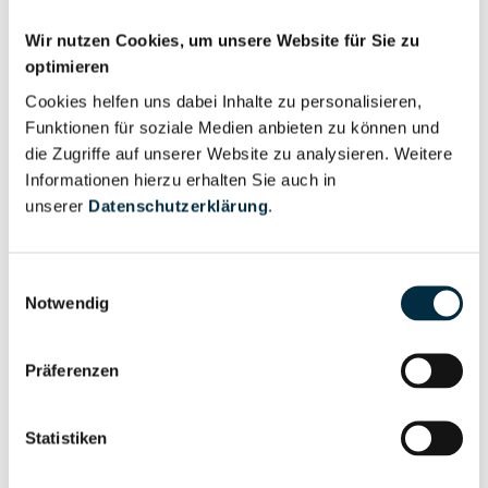
(haftungsbeschränkt)
Wir nutzen Cookies, um unsere Website für Sie zu
ANDREWS GmbH
optimieren
Andrews Immobilien GmbH & Co. KG
Cookies helfen uns dabei Inhalte zu personalisieren,
Andrews Immobilien Verwaltungs GmbH
Funktionen für soziale Medien anbieten zu können und
die Zugriffe auf unserer Website zu analysieren. Weitere
Andrews Instruments GmbH
Informationen hierzu erhalten Sie auch in
unserer
Datenschutzerklärung
.
ANDREWS International Personalservice GmbH
ANDREWS & MARTIN MASS-ANFERTIGUNGEN
Einwilligungsauswahl
GmbH
Notwendig
Andrew's UG (haftungsbeschränkt)
Andrew`s World of Knowledge (AWK) e.K.
Präferenzen
Andrew Wireless Systems GmbH
Statistiken
Andrew Wommack Ministries gemeinnützige GmbH