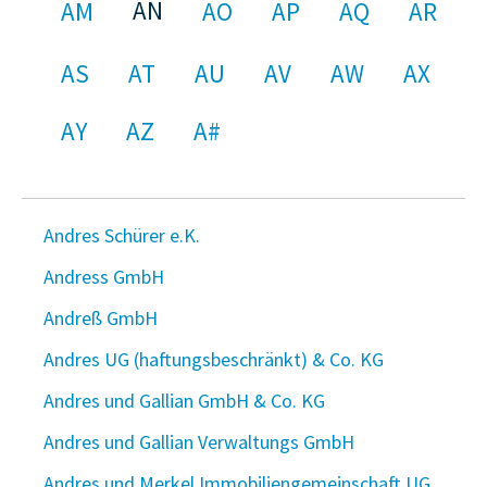
AN
AM
AO
AP
AQ
AR
AS
AT
AU
AV
AW
AX
AY
AZ
A#
Andres Schürer e.K.
Andress GmbH
Andreß GmbH
Andres UG (haftungsbeschränkt) & Co. KG
Andres und Gallian GmbH & Co. KG
Andres und Gallian Verwaltungs GmbH
Andres und Merkel Immobiliengemeinschaft UG