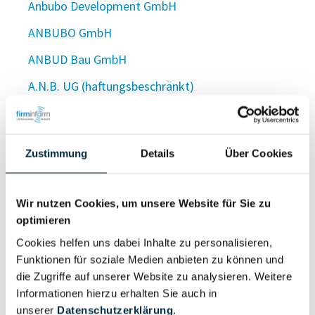
Anbubo Development GmbH
ANBUBO GmbH
ANBUD Bau GmbH
A.N.B. UG (haftungsbeschränkt)
AnBu GmbH
Anbuhl Holding GmbH
Zustimmung
Details
Über Cookies
ANBU-IT GmbH
A + N Burger GmbH
Wir nutzen Cookies, um unsere Website für Sie zu
anbus analytik GmbH
optimieren
Cookies helfen uns dabei Inhalte zu personalisieren,
AnCaBe KG
Funktionen für soziale Medien anbieten zu können und
ANCA Beteiligungs-GmbH
die Zugriffe auf unserer Website zu analysieren. Weitere
Informationen hierzu erhalten Sie auch in
ANCABO Immobilien GmbH
unserer
Datenschutzerklärung
.