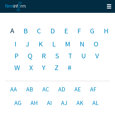
A
B
C
D
E
F
G
H
I
J
K
L
M
N
O
P
Q
R
S
T
U
V
W
X
Y
Z
#
AA
AB
AC
AD
AE
AF
AG
AH
AI
AJ
AK
AL