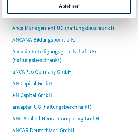
AnCa Human Resource GmbH
Ablehnen
Ancalo KG
Anca Management UG (haftungsbeschränkt)
ANCANA Bildungspoint e.K.
Ancania Beteiligungsgesellschaft UG
(haftungsbeschränkt)
aNCAPco Germany GmbH
AN Capital GmbH
AN Capital GmbH
ancaplan UG (haftungsbeschränkt)
ANC Applied Neural Computing GmbH
ANCAR Deutschland GmbH