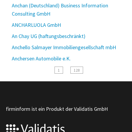
Anchan (Deutschland) Business Information
Consulting GmbH
ANCHARLUOLA GmbH
An Chay UG (haftungsbeschränkt)
Anchello Salmayer Immobiliengesellschaft mbH
Anchersen Automobile e.K.
1
128
firminform ist ein Produkt der Validatis GmbH