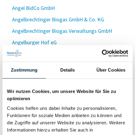
Angel BidCo GmbH
Angelbrechtinger Biogas GmbH & Co. KG
Angelbrechtinger Biogas Verwaltungs GmbH
Angelburger Hof eG
AngelCab GmbH
Angel Capital Partners GmbH
Zustimmung
Details
Über Cookies
angelcaps e.K.
Angelcare Germany GmbH
Wir nutzen Cookies, um unsere Website für Sie zu
optimieren
Angelcenter Catchpoint Soest GmbH
Cookies helfen uns dabei Inhalte zu personalisieren,
Angel-Center Harburg Holger Donath
Funktionen für soziale Medien anbieten zu können und
Angelcenter Nordschwaben e. K.
die Zugriffe auf unserer Website zu analysieren. Weitere
Informationen hierzu erhalten Sie auch in
Angelcenter Sprey & Wolf GmbH