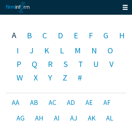
A
B
C
D
E
F
G
H
I
J
K
L
M
N
O
P
Q
R
S
T
U
V
W
X
Y
Z
#
AA
AB
AC
AD
AE
AF
AG
AH
AI
AJ
AK
AL