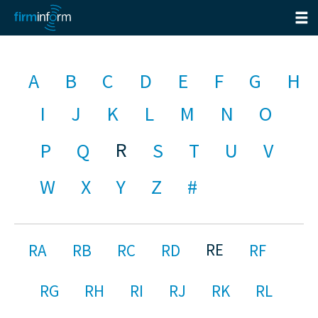
A
B
C
D
E
F
G
H
I
J
K
L
M
N
O
R
P
Q
S
T
U
V
W
X
Y
Z
#
RE
RA
RB
RC
RD
RF
RG
RH
RI
RJ
RK
RL