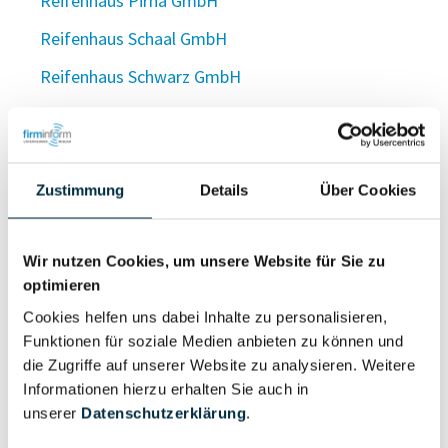
Reifenhaus Pirna GmbH
Reifenhaus Schaal GmbH
Reifenhaus Schwarz GmbH
Reifenhaus und Tankstelle Wörner e. K.
Reifenhaus Vogt GmbH
Reifenhaus Walther & Co. GmbH
Zustimmung
Details
Über Cookies
Reifenhaus Wesselmann GmbH & Co. KG
Wir nutzen Cookies, um unsere Website für Sie zu
Reifenhaus Westerburg UG (haftungsbeschränkt)
optimieren
Reifenhaus Wortmann GmbH
Cookies helfen uns dabei Inhalte zu personalisieren,
Reifen Heck GmbH
Funktionen für soziale Medien anbieten zu können und
die Zugriffe auf unserer Website zu analysieren. Weitere
Reifen Heilmann UG (haftungsbeschränkt) & Co. KG
Informationen hierzu erhalten Sie auch in
unserer
Datenschutzerklärung
.
Reifen Heinen GmbH