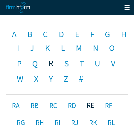
A
B
C
D
E
F
G
H
I
J
K
L
M
N
O
R
P
Q
S
T
U
V
W
X
Y
Z
#
RE
RA
RB
RC
RD
RF
RG
RH
RI
RJ
RK
RL