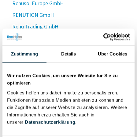
Renusol Europe GmbH
RENUTION GmbH
Renu Trading GmbH
Renuu GmbH
RENU Wohnbau GmbH
Zustimmung
Details
Über Cookies
Renversant GmbH
renvest GmbH
Wir nutzen Cookies, um unsere Website für Sie zu
optimieren
renvest GmbH
Cookies helfen uns dabei Inhalte zu personalisieren,
Renviol GmbH
Funktionen für soziale Medien anbieten zu können und
René Vogel Heizung - Sanitär GmbH
die Zugriffe auf unserer Website zu analysieren. Weitere
Informationen hierzu erhalten Sie auch in
René Walter Vermögensverwaltung UG
unserer
Datenschutzerklärung
.
(haftungsbeschränkt)