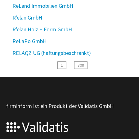
ReLand Immobilien GmbH
R'elan GmbH
R'elan Holz + Form GmbH
ReLaPo GmbH
RELAQZ UG (haftungsbeschränkt)
1
308
firminform ist ein Produkt der Validatis GmbH