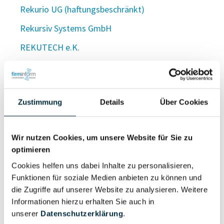
Rekurio UG (haftungsbeschränkt)
Rekursiv Systems GmbH
REKUTECH e.K.
ReKuTek UG (haftungsbeschränkt)
Rekutex GmbH
Zustimmung
Details
Über Cookies
ReKuTex Textilveredlung Inh. Stephanie Küpper e.K.
Reku Therm GmbH
Wir nutzen Cookies, um unsere Website für Sie zu
REKU Thermoforming Reckermann GmbH
optimieren
REKU Vertrieb Nord GmbH
Cookies helfen uns dabei Inhalte zu personalisieren,
Funktionen für soziale Medien anbieten zu können und
RELA AG
die Zugriffe auf unserer Website zu analysieren. Weitere
RE:Lab UG (haftungsbeschränkt)
Informationen hierzu erhalten Sie auch in
unserer
Datenschutzerklärung
.
RELACON IT Consulting GmbH