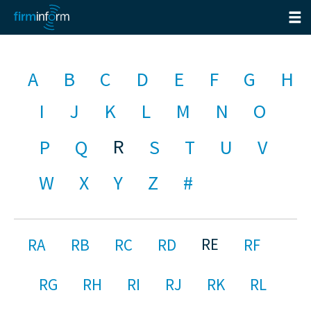
A
B
C
D
E
F
G
H
I
J
K
L
M
N
O
R
P
Q
S
T
U
V
W
X
Y
Z
#
RE
RA
RB
RC
RD
RF
RG
RH
RI
RJ
RK
RL