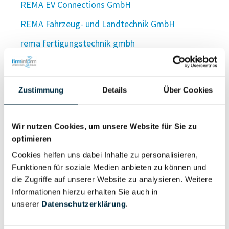
REMA EV Connections GmbH
REMA Fahrzeug- und Landtechnik GmbH
rema fertigungstechnik gmbh
REMA Fügetechnik GmbH
REMA-Gabelstapler und Hebetechnik GmbH
Zustimmung
Details
Über Cookies
Remag Aktiengesellschaft
REMAG Asset Management GmbH
Wir nutzen Cookies, um unsere Website für Sie zu
optimieren
Remagdau Maschinen GmbH
Cookies helfen uns dabei Inhalte zu personalisieren,
REMA Gebäudereinigung e.K.
Funktionen für soziale Medien anbieten zu können und
Remagen Grundstücksverwaltung GmbH & Co. KG
die Zugriffe auf unserer Website zu analysieren. Weitere
Informationen hierzu erhalten Sie auch in
Remagen Immobilien GmbH & Co. KG
unserer
Datenschutzerklärung
.
Remagen Immobilien Verwaltungs GmbH