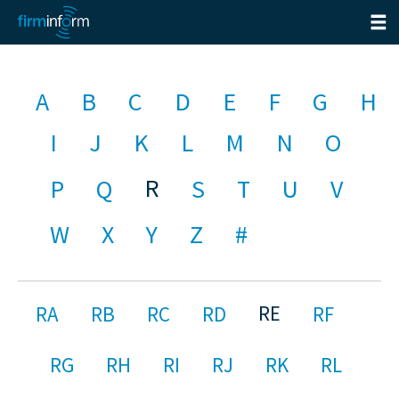
A
B
C
D
E
F
G
H
I
J
K
L
M
N
O
R
P
Q
S
T
U
V
W
X
Y
Z
#
RE
RA
RB
RC
RD
RF
RG
RH
RI
RJ
RK
RL