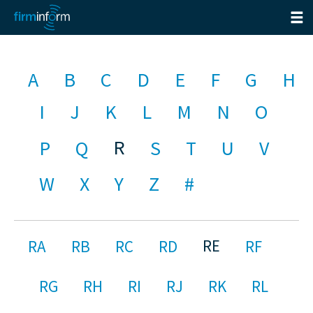
A
B
C
D
E
F
G
H
I
J
K
L
M
N
O
R
P
Q
S
T
U
V
W
X
Y
Z
#
RE
RA
RB
RC
RD
RF
RG
RH
RI
RJ
RK
RL