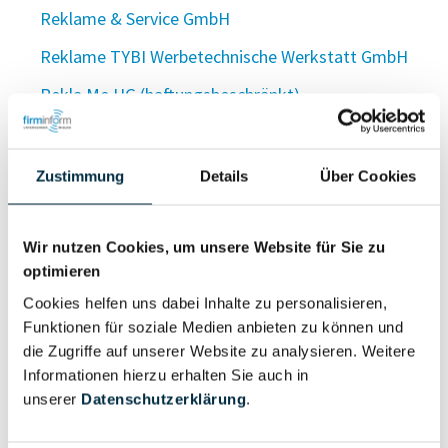
Reklame & Service GmbH
Reklame TYBI Werbetechnische Werkstatt GmbH
Rekla.Me UG (haftungsbeschränkt)
Reklame Verlag GmbH
Reklame! Werbeagentur GmbH
Zustimmung
Details
Über Cookies
Reklame-Werkstätten Franz Hardt Schilder-
Transparente-Buchstaben-Neon-Lichtwerbung Inh.
Wir nutzen Cookies, um unsere Website für Sie zu
Herbert Rühl
optimieren
Reklame-Werkstätten Konrad Moritz GmbH
Cookies helfen uns dabei Inhalte zu personalisieren,
Funktionen für soziale Medien anbieten zu können und
Reklame Wruck GmbH Schilder und Lichtreklame
die Zugriffe auf unserer Website zu analysieren. Weitere
Informationen hierzu erhalten Sie auch in
Reklame Würstlin GmbH
unserer
Datenschutzerklärung
.
reklameXperts GmbH