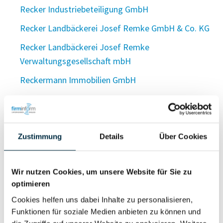
Recker Industriebeteiligung GmbH
Recker Landbäckerei Josef Remke GmbH & Co. KG
Recker Landbäckerei Josef Remke
Verwaltungsgesellschaft mbH
Reckermann Immobilien GmbH
Reckermann Immobilien u. Marketing GmbH
Reckermann Maschinenbau GmbH
Reckermann Service Plus GmbH
Zustimmung
Details
Über Cookies
Reckermann Vermietungs- und Verpachtungs GmbH
Wir nutzen Cookies, um unsere Website für Sie zu
Reckermann Verwaltungs GmbH
optimieren
Recker Putenspezialitäten Betriebsgesellschaft
Cookies helfen uns dabei Inhalte zu personalisieren,
mbH
Funktionen für soziale Medien anbieten zu können und