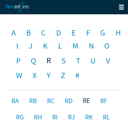
A
B
C
D
E
F
G
H
I
J
K
L
M
N
O
R
P
Q
S
T
U
V
W
X
Y
Z
#
RE
RA
RB
RC
RD
RF
RG
RH
RI
RJ
RK
RL