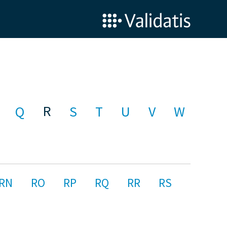
R
Q
S
T
U
V
W
RN
RO
RP
RQ
RR
RS