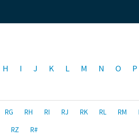
H
I
J
K
L
M
N
O
P
RG
RH
RI
RJ
RK
RL
RM
RZ
R#