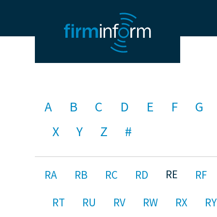
A
B
C
D
E
F
G
X
Y
Z
#
RE
RA
RB
RC
RD
RF
RT
RU
RV
RW
RX
RY