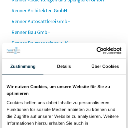
Renner Architekten GmbH
Renner Autosattlerei GmbH
Renner Bau GmbH
Renner Baumaschinen e. K.
Renner-Bau- und Vermietungsgesellschaft mit
beschränkter Haftung
Zustimmung
Details
Über Cookies
Renner Berlin Holding UG (haftungesbeschränkt)
Renner Berlin Verwaltungsgesellschaft mbH
Wir nutzen Cookies, um unsere Website für Sie zu
optimieren
Renner Beteiligungs-GmbH
Cookies helfen uns dabei Inhalte zu personalisieren,
Renner Beteiligungs GmbH
Funktionen für soziale Medien anbieten zu können und
Renner Beteiligungs GmbH
die Zugriffe auf unserer Website zu analysieren. Weitere
Informationen hierzu erhalten Sie auch in
Renner Beteiligungs GmbH