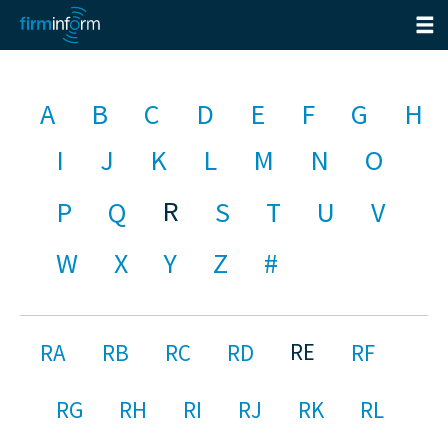
A
B
C
D
E
F
G
H
I
J
K
L
M
N
O
R
P
Q
S
T
U
V
W
X
Y
Z
#
RE
RA
RB
RC
RD
RF
RG
RH
RI
RJ
RK
RL