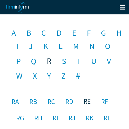
A
B
C
D
E
F
G
H
I
J
K
L
M
N
O
R
P
Q
S
T
U
V
W
X
Y
Z
#
RE
RA
RB
RC
RD
RF
RG
RH
RI
RJ
RK
RL