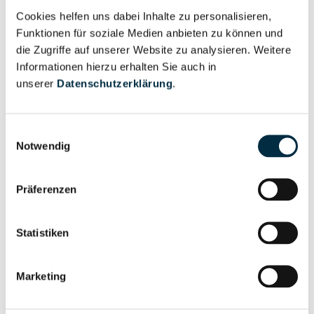
Schiffahrtsgesellschaft
Cookies helfen uns dabei Inhalte zu personalisieren,
Funktionen für soziale Medien anbieten zu können und
Reederei F. Laeisz G.m.b.H.
die Zugriffe auf unserer Website zu analysieren. Weitere
Reederei F.L.S. GmbH
Informationen hierzu erhalten Sie auch in
unserer
Datenschutzerklärung
.
Reederei Foroohari 1. Beteiligungs GmbH
Reederei Foroohari 2. Beteiligungs GmbH
Einwilligungsauswahl
Reederei Foroohari 6. Beteiligungs GmbH
Notwendig
Reederei Frank Dahl MS "DANIO" GmbH & Co. KG
Präferenzen
Reederei Frank Dahl MS "FINEX" GmbH & Co. KG
Reederei Frank Dahl MS "MARLIN" UG
Statistiken
(haftungsbeschränkt) & Co. KG
Reederei Frank Dahl MS "Veerseborg" GmbH & Co.
Marketing
KG