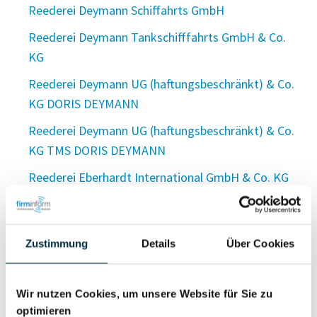
Reederei Deymann Schiffahrts GmbH
Reederei Deymann Tankschifffahrts GmbH & Co.
KG
Reederei Deymann UG (haftungsbeschränkt) & Co.
KG DORIS DEYMANN
Reederei Deymann UG (haftungsbeschränkt) & Co.
KG TMS DORIS DEYMANN
Reederei Eberhardt International GmbH & Co. KG
Reederei Ed Line GmbH
Reederei Ehler e.K.
Zustimmung
Details
Über Cookies
Reederei Elbpartner GmbH & Co. KG
Reederei E. Meyer G.m.b.H.
Wir nutzen Cookies, um unsere Website für Sie zu
Reederei Eugen Friederich GmbH
optimieren