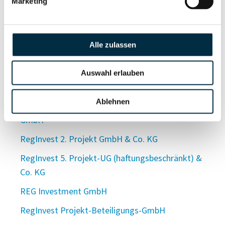
Regin GmbH Bedachungen, Flachdachbau
Marketing
Reginia GmbH
Reginold Brooks - internationaler Natur- und
Alle zulassen
Klimaschutz gemeinnützige
Unternehmergesellschaft (haftungsbeschränkt)
Auswahl erlauben
regintelligence GmbH
Ablehnen
REGIN - Vermögensverwaltung & Beteiligung
GmbH
RegInvest 2. Projekt GmbH & Co. KG
RegInvest 5. Projekt-UG (haftungsbeschränkt) &
Co. KG
REG Investment GmbH
RegInvest Projekt-Beteiligungs-GmbH