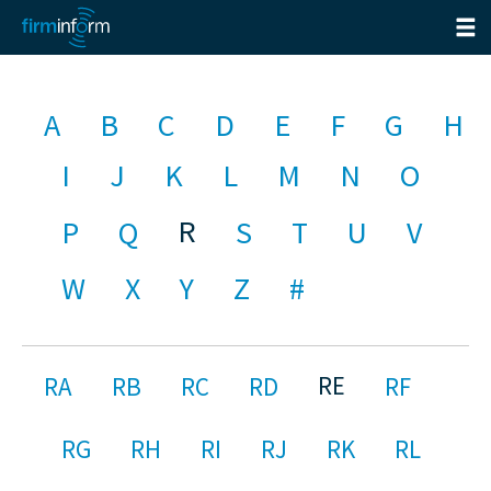
A
B
C
D
E
F
G
H
I
J
K
L
M
N
O
R
P
Q
S
T
U
V
W
X
Y
Z
#
RE
RA
RB
RC
RD
RF
RG
RH
RI
RJ
RK
RL