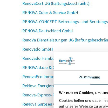
RenovaCert UG (haftungsbeschränkt)
RENOVA Color & Service GmbH
RENOVA-CONCEPT Betreuungs- und Beratungs-Ge
RENOVA Deutschland GmbH
RenoVa Dienstleistungen UG (haftungsbeschrän
Renovado GmbH
Renovado Hamburg GmbH
RENOVA d.o.o & Co. KG
RenovaEco Immobilien Services UG (haftungsbe
Zustimmung
ReNova Energietechnik Bayern GmbH
Wir nutzen Cookies, um unse
Renova-Express-Reinigung, Igor Sloujitel e.K.
Cookies helfen uns dabei Inh
ReNova Garbsen GmbH
auf unserer Website zu analy