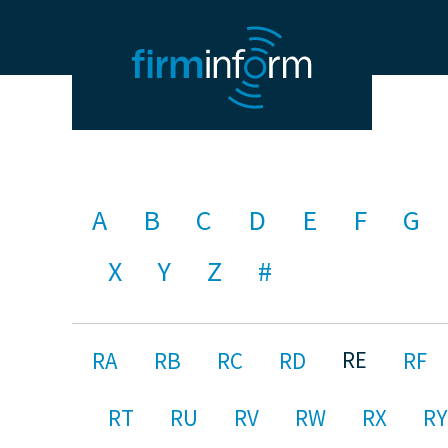
A
B
C
D
E
F
G
X
Y
Z
#
RE
RA
RB
RC
RD
RF
RT
RU
RV
RW
RX
RY