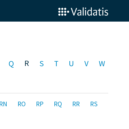
R
Q
S
T
U
V
W
RN
RO
RP
RQ
RR
RS