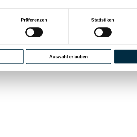
etreuung mbH
treuung mbH & Co. Verwaltungs KG
Präferenzen
Statistiken
Auswahl erlauben