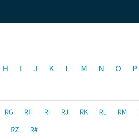
H
I
J
K
L
M
N
O
P
RG
RH
RI
RJ
RK
RL
RM
RZ
R#