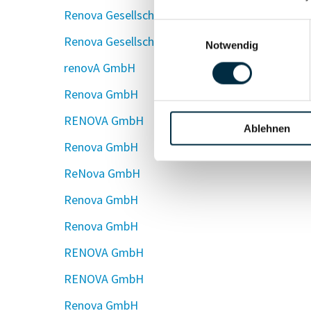
Renova Gesellschaft für Immobilien und Baub
Einwilligungsauswahl
Renova Gesellschaft für Immobilien und Baube
Notwendig
renovA GmbH
Renova GmbH
RENOVA GmbH
Ablehnen
Renova GmbH
ReNova GmbH
Renova GmbH
Renova GmbH
RENOVA GmbH
RENOVA GmbH
Renova GmbH