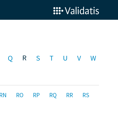
R
Q
S
T
U
V
W
RN
RO
RP
RQ
RR
RS