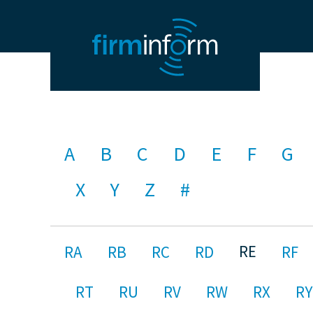
A
B
C
D
E
F
G
X
Y
Z
#
RE
RA
RB
RC
RD
RF
RT
RU
RV
RW
RX
RY