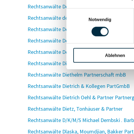
Rechtsanwälte Decker & Kollegen Partnerschaf
Einwilligungsauswahl
Rechtsanwälte de Coulon, Dr. Hagenauer & Koll
Notwendig
Rechtsanwälte Dennig & Kollegen Partnerscha
Rechtsanwälte Derckx & Kollegen Partnerschaf
Rechtsanwälte Dettlev Klein und Sylvia Schwarz
Ablehnen
Rechtsanwälte Diesel / Schmitt / Ammer und P
Rechtsanwälte Diethelm Partnerschaft mbB
Rechtsanwälte Dietrich & Kollegen PartGmbB
Rechtsanwälte Dietrich Oehl & Partner Partner
Rechtsanwälte Dietz, Tonhäuser & Partner
Rechtsanwälte D/K/M/S Michael Dembski . Barbar
Rechtsanwälte Dlaska, Moumdjian, Bakker Part