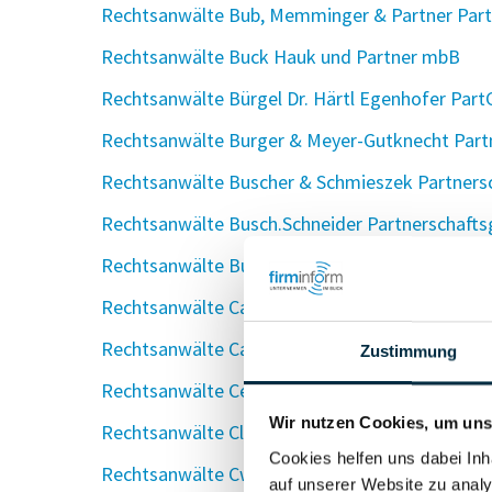
Rechtsanwälte Bub, Memminger & Partner Pa
Rechtsanwälte Buck Hauk und Partner mbB
Rechtsanwälte Bürgel Dr. Härtl Egenhofer Par
Rechtsanwälte Burger & Meyer-Gutknecht Par
Rechtsanwälte Buscher & Schmieszek Partners
Rechtsanwälte Busch.Schneider Partnerschaftsg
Rechtsanwälte Bußmann & Koßin Partnerschaft
Rechtsanwälte Callsen & Thürk in Partnerschaft
Rechtsanwälte Cavada und Partner mbB
Zustimmung
Rechtsanwälte Ceelen, Dr. Hutter, Stalter, Pfau
Wir nutzen Cookies, um unse
Rechtsanwälte Closhen & Partner
Cookies helfen uns dabei Inh
Rechtsanwälte Cwik & Kirschbaum Partnerscha
auf unserer Website zu analy