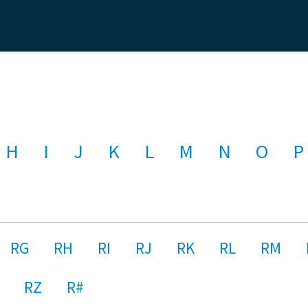
H
I
J
K
L
M
N
O
P
RG
RH
RI
RJ
RK
RL
RM
RZ
R#