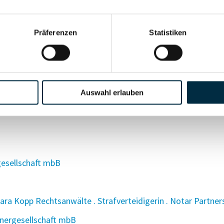
tsgesellschaft mbB
egen in Partnerschaft mbB
Präferenzen
Statistiken
ft mbB
tsgesellschaft mbB
-Wohlers Partnerschaftsgesellschaft
Auswahl erlauben
artner mbB
gesellschaft mbB
a Kopp Rechtsanwälte . Strafverteidigerin . Notar Partner
nergesellschaft mbB