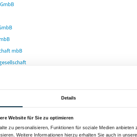
rtGmbB
tGmbB
tmbB
chaft mbB
esellschaft
sgesellschaft
Details
dler, Dr. Veh PartGmbB
re Website für Sie zu optimieren
alte zu personalisieren, Funktionen für soziale Medien anbieten 
ftsgesellschaft mbB
sieren. Weitere Informationen hierzu erhalten Sie auch in unser