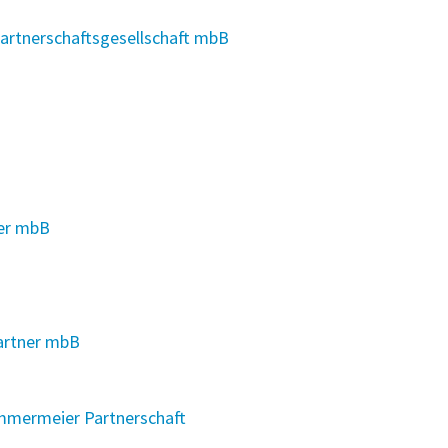
artnerschaftsgesellschaft mbB
ner mbB
artner mbB
ammermeier Partnerschaft