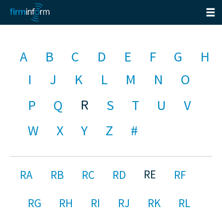
A
B
C
D
E
F
G
H
I
J
K
L
M
N
O
R
P
Q
S
T
U
V
W
X
Y
Z
#
RE
RA
RB
RC
RD
RF
RG
RH
RI
RJ
RK
RL