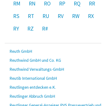
RM
RN
RO
RP
RQ
RR
RS
RT
RU
RV
RW
RX
RY
RZ
R#
Reuth GmbH
Reuthwind GmbH und Co. KG
Reuthwind Verwaltungs-GmbH
Reutib International GmbH
Reutlingen entdecken e.K.
Reutlinger Abbruch GmbH
Reutlinger General-Anzeiger PVS Pressevertrieb und