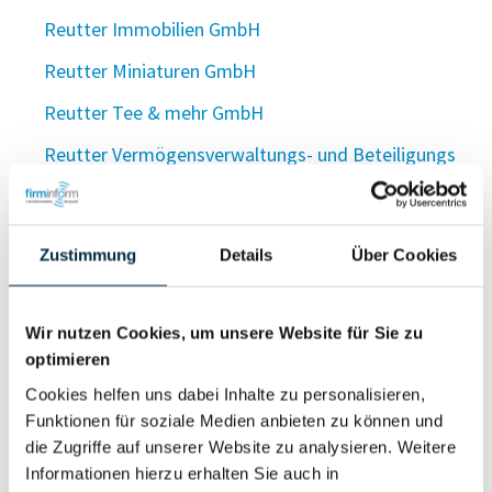
Reutter Immobilien GmbH
Reutter Miniaturen GmbH
Reutter Tee & mehr GmbH
Reutter Vermögensverwaltungs- und Beteiligungs
GmbH & Co. KG
Reutter Verwaltung GmbH
Zustimmung
Details
Über Cookies
Reutter Verwaltungsgesellschaft mit beschränkter
Haftung
Wir nutzen Cookies, um unsere Website für Sie zu
Reutter Verwaltungs - GmbH
optimieren
Reutter Verwaltungs GmbH
Cookies helfen uns dabei Inhalte zu personalisieren,
Funktionen für soziale Medien anbieten zu können und
Reutter Verwaltungs GmbH
die Zugriffe auf unserer Website zu analysieren. Weitere
Reutter Verwaltungs - und Vertriebs GmbH
Informationen hierzu erhalten Sie auch in