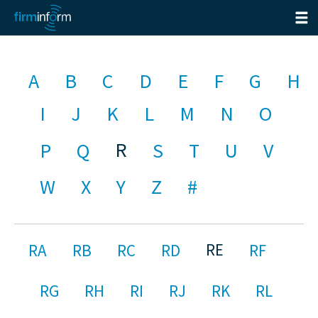
A
B
C
D
E
F
G
H
I
J
K
L
M
N
O
R
P
Q
S
T
U
V
W
X
Y
Z
#
RE
RA
RB
RC
RD
RF
RG
RH
RI
RJ
RK
RL