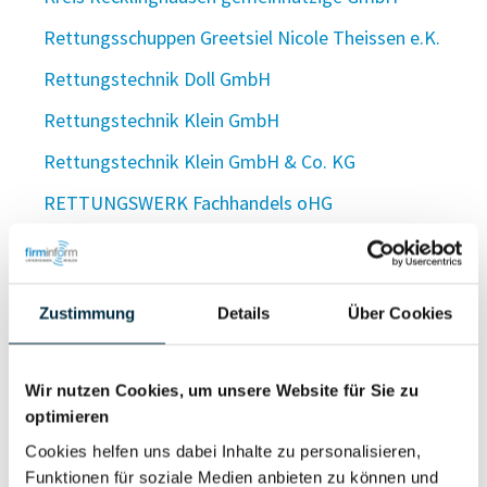
Rettungsschuppen Greetsiel Nicole Theissen e.K.
Rettungstechnik Doll GmbH
Rettungstechnik Klein GmbH
Rettungstechnik Klein GmbH & Co. KG
RETTUNGSWERK Fachhandels oHG
RETTUNGSWERT e. K. Erste-Hilfe-Schule,
Prävention, medizinisches Notfalltraining, Flucht- &
Rettungswegplanung, Aus- & Nachrüstung, First
Zustimmung
Details
Über Cookies
Responder, Taktische Einsatzmedizin, Brandschutz
Rettung und Katastrophenschutz Stadler gGmbH
Wir nutzen Cookies, um unsere Website für Sie zu
Retudo Logistics GmbH
optimieren
Cookies helfen uns dabei Inhalte zu personalisieren,
R + E Tür- und Fenstertechnik GmbH
Funktionen für soziale Medien anbieten zu können und