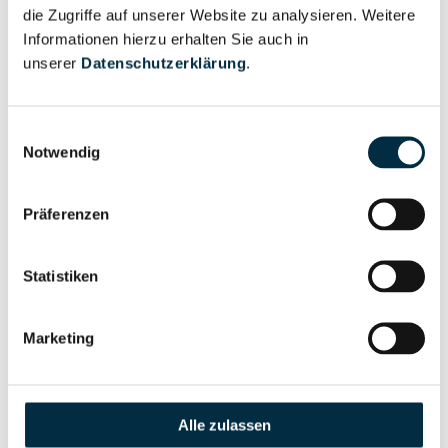
ReTu GmbH
die Zugriffe auf unserer Website zu analysieren. Weitere
Informationen hierzu erhalten Sie auch in
ReTu Group GmbH
unserer
Datenschutzerklärung
.
ReTu Grundbesitz 1 GmbH
retune creative technology GmbH
Einwilligungsauswahl
Notwendig
Retuner GmbH
Retur Deutschland Tourismus und Reisen GmbH
Präferenzen
Return BESS Brietlingen Holdco. GmbH
Returncode GmbH
Statistiken
Return Consulting GmbH
Marketing
Return DE Asset 1 GmbH
Return DE Asset 2 GmbH
Alle zulassen
Return DE Asset 3 GmbH