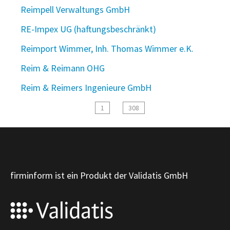
Reimpell Verwaltungs GmbH
RE-Impex UG (haftungsbeschränkt)
Reimport Wimmer, Inh. Thomas Wimmer e.K.
Reim & Reimann OHG
Reim & Reimers Ingenieure GmbH
1
308
firminform ist ein Produkt der Validatis GmbH