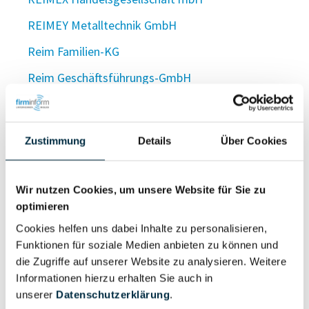
REIMEY Metalltechnik GmbH
Reim Familien-KG
Reim Geschäftsführungs-GmbH
REIM GmbH
Reim GmbH
Zustimmung
Details
Über Cookies
Reim GmbH & Co. KG
Reim GmbH & Co KG
Wir nutzen Cookies, um unsere Website für Sie zu
optimieren
Reim Holding GmbH
Cookies helfen uns dabei Inhalte zu personalisieren,
REIM II GmbH
Funktionen für soziale Medien anbieten zu können und
ReiMi Immobilien GmbH
die Zugriffe auf unserer Website zu analysieren. Weitere
Informationen hierzu erhalten Sie auch in
re + im Immobilien GmbH
unserer
Datenschutzerklärung
.