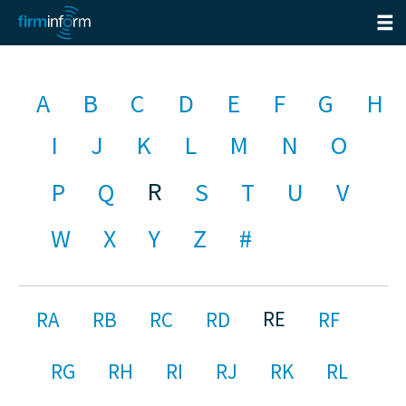
A
B
C
D
E
F
G
H
I
J
K
L
M
N
O
R
P
Q
S
T
U
V
W
X
Y
Z
#
RE
RA
RB
RC
RD
RF
RG
RH
RI
RJ
RK
RL