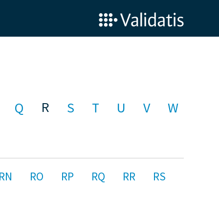
R
Q
S
T
U
V
W
RN
RO
RP
RQ
RR
RS