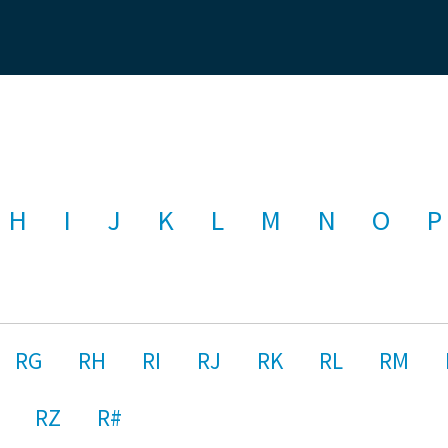
H
I
J
K
L
M
N
O
P
RG
RH
RI
RJ
RK
RL
RM
RZ
R#