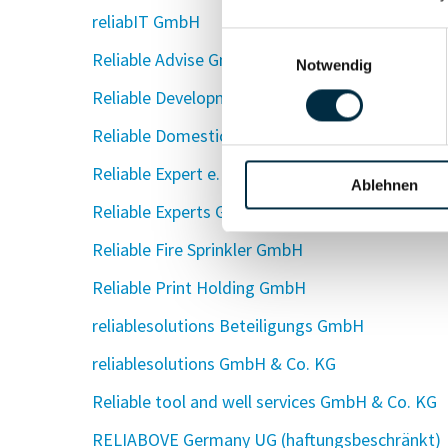
reliabIT GmbH
Einwilligungsauswahl
Reliable Advise GmbH
Notwendig
Reliable Development and Services UG (haftun
Reliable Domestic Real Estate GmbH
Reliable Expert e.K.
Ablehnen
Reliable Experts GmbH
Reliable Fire Sprinkler GmbH
Reliable Print Holding GmbH
reliablesolutions Beteiligungs GmbH
reliablesolutions GmbH & Co. KG
Reliable tool and well services GmbH & Co. KG
RELIABOVE Germany UG (haftungsbeschränkt)