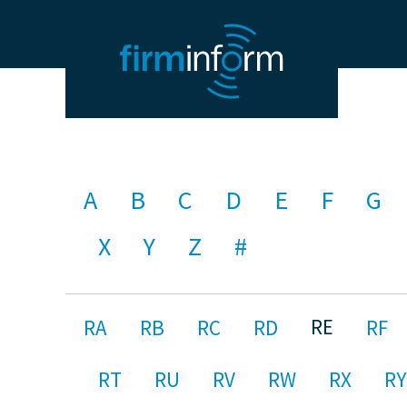
A
B
C
D
E
F
G
X
Y
Z
#
RE
RA
RB
RC
RD
RF
RT
RU
RV
RW
RX
RY