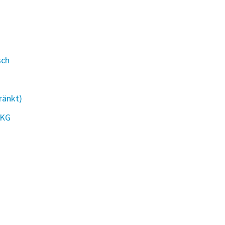
sch
ränkt)
 KG