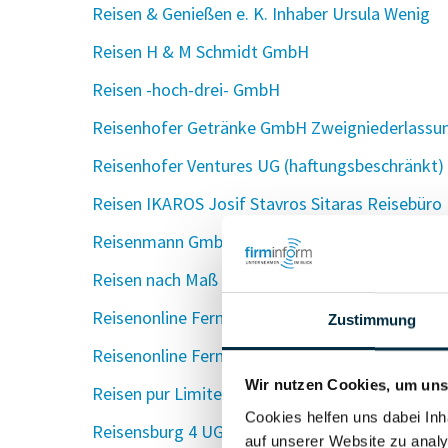
Reisen & Genießen e. K. Inhaber Ursula Wenig
Reisen H & M Schmidt GmbH
Reisen -hoch-drei- GmbH
Reisenhofer Getränke GmbH Zweigniederlassu
Reisenhofer Ventures UG (haftungsbeschränkt)
Reisen IKAROS Josif Stavros Sitaras Reisebüro
Reisenmann GmbH
Reisen nach Maß UG (haftungsbeschränkt)
Reisenonline Fernweh GmbH & Co. KG
Zustimmung
Reisenonline Fernweh Verwaltungs GmbH
Wir nutzen Cookies, um unse
Reisen pur Limited
Cookies helfen uns dabei Inh
Reisensburg 4 UG (haftungsbeschränkt) & Co. 
auf unserer Website zu analy