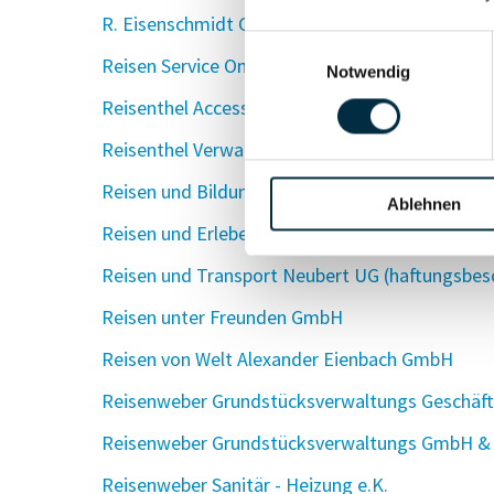
R. Eisenschmidt GmbH
Einwilligungsauswahl
Reisen Service Omnibusverkehre GmbH (RSO)
Notwendig
Reisenthel Accessoires GmbH & Co. KG
Reisenthel Verwaltungs GmbH
Reisen und Bildung GmbH Studienseminar für R
Ablehnen
Reisen und Erleben Motorradreisen Werner Gm
Reisen und Transport Neubert UG (haftungsbes
Reisen unter Freunden GmbH
Reisen von Welt Alexander Eienbach GmbH
Reisenweber Grundstücksverwaltungs Geschäf
Reisenweber Grundstücksverwaltungs GmbH &
Reisenweber Sanitär - Heizung e.K.