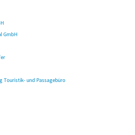
bH
nal GmbH
fer
ng Touristik- und Passagebüro