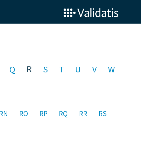
R
Q
S
T
U
V
W
RN
RO
RP
RQ
RR
RS