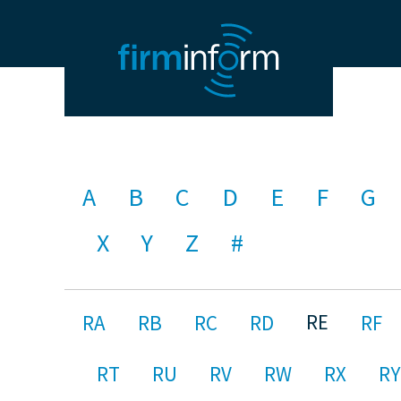
A
B
C
D
E
F
G
X
Y
Z
#
RE
RA
RB
RC
RD
RF
RT
RU
RV
RW
RX
RY