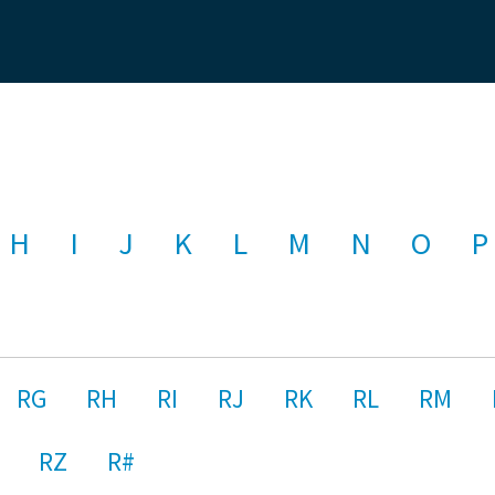
H
I
J
K
L
M
N
O
P
RG
RH
RI
RJ
RK
RL
RM
RZ
R#