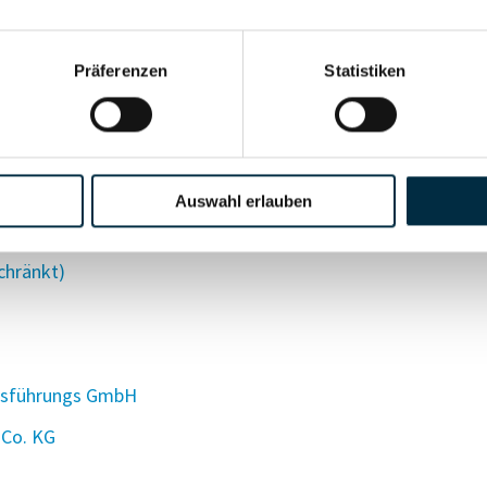
Präferenzen
Statistiken
eiseleiter und Reisende in München
Auswahl erlauben
bH
chränkt)
tsführungs GmbH
 Co. KG