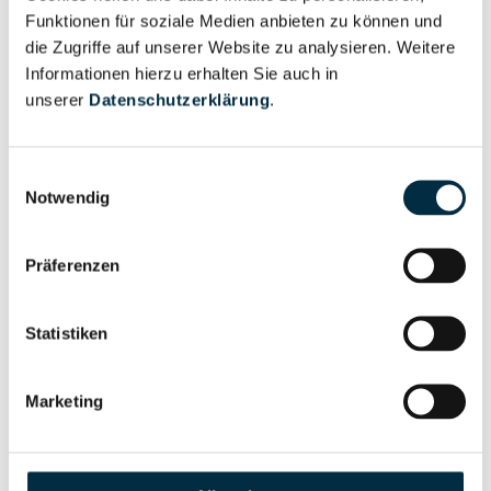
Reimann & Kahl Rohrkomponenten GmbH
Funktionen für soziale Medien anbieten zu können und
Reimann KG Vermögensverwaltung
die Zugriffe auf unserer Website zu analysieren. Weitere
Informationen hierzu erhalten Sie auch in
Reimann Kontor GmbH
unserer
Datenschutzerklärung
.
Reimann Liegenschaften GmbH
Reimann New Energy GmbH
Einwilligungsauswahl
Notwendig
Reimann & Partner Architekt und Beratender
Ingenieur mbB
Präferenzen
Reimann & Partner Rechtsanwälte PartGmbB
reimann&peters WOHNBAUGESELLSCHAFT mbH
Statistiken
Reimann, Rahn & Co. G.m.b.H.
Marketing
Reimann Reisen GmbH
Reimann-Reisen Inh. Hartmut Reimann e.K.