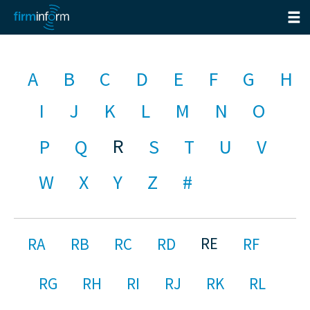
A
B
C
D
E
F
G
H
I
J
K
L
M
N
O
R
P
Q
S
T
U
V
W
X
Y
Z
#
RE
RA
RB
RC
RD
RF
RG
RH
RI
RJ
RK
RL