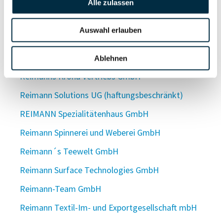
reimannrieckermann gmbh
Alle zulassen
Reimann & Rößle CNC Zerspanung GmbH
Auswahl erlauben
Reimann Ronnenberg Rechtsanwälte PartGmbB
Reimann Service GmbH
Ablehnen
Reimanns Krona Vertriebs GmbH
Reimann Solutions UG (haftungsbeschränkt)
REIMANN Spezialitätenhaus GmbH
Reimann Spinnerei und Weberei GmbH
Reimann´s Teewelt GmbH
Reimann Surface Technologies GmbH
Reimann-Team GmbH
Reimann Textil-Im- und Exportgesellschaft mbH