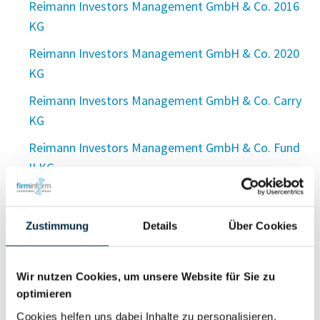
Reimann Investors Management GmbH & Co. 2016
KG
Reimann Investors Management GmbH & Co. 2020
KG
Reimann Investors Management GmbH & Co. Carry
KG
Reimann Investors Management GmbH & Co. Fund
II KG
Reimann Investors Management GmbH & Co. SPV I
KG
Zustimmung
Details
Über Cookies
Reimann Investors Venture Management GmbH
Reimann Investors Vermögensbetreuung GmbH
Wir nutzen Cookies, um unsere Website für Sie zu
optimieren
REIMANN Invest UG (haftungsbeschränkt)
Cookies helfen uns dabei Inhalte zu personalisieren,