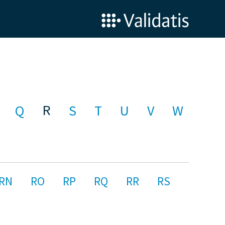
R
Q
S
T
U
V
W
RN
RO
RP
RQ
RR
RS