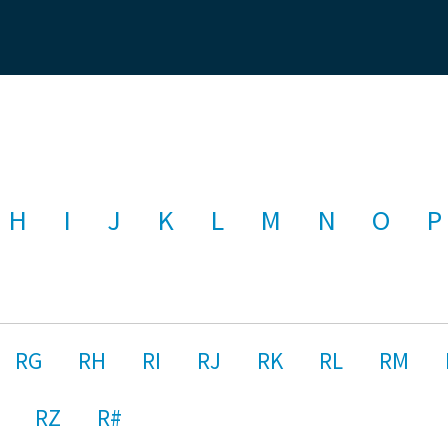
H
I
J
K
L
M
N
O
P
RG
RH
RI
RJ
RK
RL
RM
RZ
R#