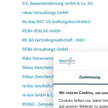
R.E. Bauunternehmung GmbH & Co. KG
rebau-Verwaltungs GmbH
Re-Bau WAT UG (haftungsbeschränkt)
REBA-VERLAG GmbH
RE-BA Vertriebsgesellschaft - mbH
REBA Verwaltungs GmbH
Reba Warenvertriebs-GmbH
Rebax Dienstleistungs GmbH
Rebax Dienstleistungs oHG
Zustimmung
re-bax Geschäftsführungs-GmbH
Wir nutzen Cookies, um unse
re-bax GmbH & Co. KG
Cookies helfen uns dabei Inh
REBAX - Zerspanungstechnik Beteiligungs Gm
auf unserer Website zu analy