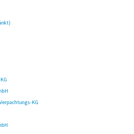
änkt)
 KG
 mbH
 Verpachtungs-KG
GmbH