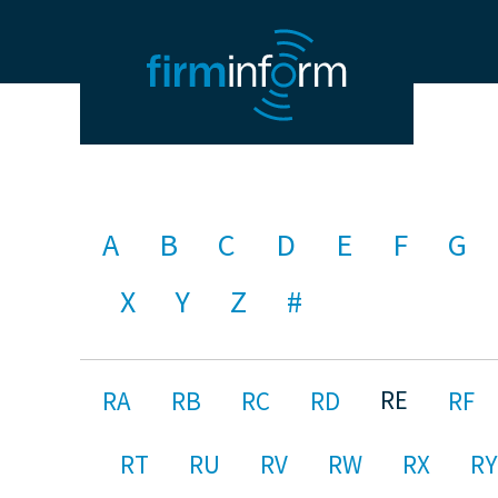
A
B
C
D
E
F
G
X
Y
Z
#
RE
RA
RB
RC
RD
RF
RT
RU
RV
RW
RX
RY