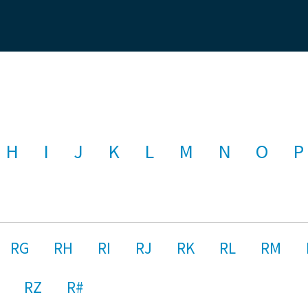
H
I
J
K
L
M
N
O
P
RG
RH
RI
RJ
RK
RL
RM
RZ
R#