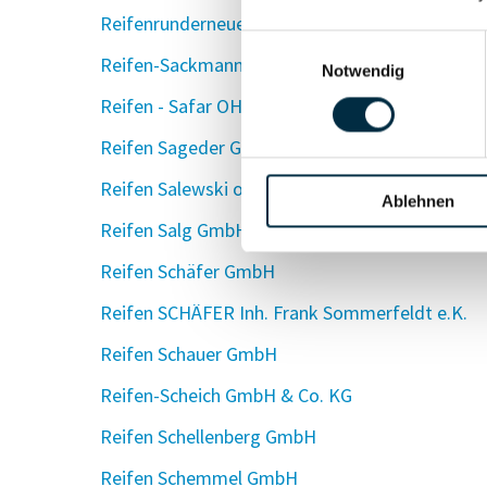
Reifenrunderneuerung F. Müller GmbH Zwickau
Einwilligungsauswahl
Reifen-Sackmann GmbH
Notwendig
Reifen - Safar OHG
Reifen Sageder GmbH
Reifen Salewski oHG
Ablehnen
Reifen Salg GmbH Reifen-, Räder- Autoservice
Reifen Schäfer GmbH
Reifen SCHÄFER Inh. Frank Sommerfeldt e.K.
Reifen Schauer GmbH
Reifen-Scheich GmbH & Co. KG
Reifen Schellenberg GmbH
Reifen Schemmel GmbH