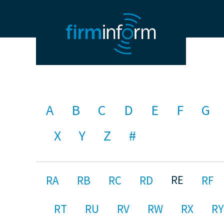
A
B
C
D
E
F
G
X
Y
Z
#
RE
RA
RB
RC
RD
RF
RT
RU
RV
RW
RX
RY