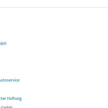
GmbH
Autoservice
kter Haftung
er GmbH