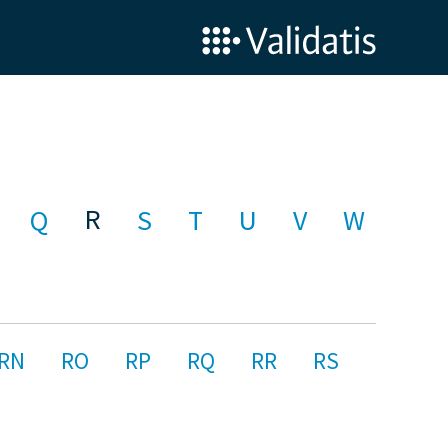
R
Q
S
T
U
V
W
RN
RO
RP
RQ
RR
RS