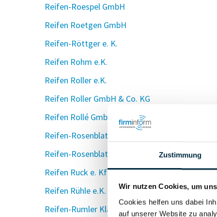
Reifen-Roespel GmbH
Reifen Roetgen GmbH
Reifen-Röttger e. K.
Reifen Rohm e.K.
Reifen Roller e.K.
Reifen Roller GmbH & Co. KG
Reifen Rollé GmbH
Reifen-Rosenblatt GmbH
Reifen-Rosenblatt Inh. Tobias Rosenblatt
Zustimmung
Reifen Ruck e. Kfm.
Wir nutzen Cookies, um unse
Reifen Rühle e.K.
Cookies helfen uns dabei Inh
Reifen-Rumler Klaus Rumler e.K.
auf unserer Website zu analy