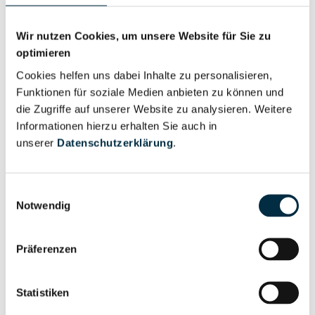
Regenauer Holding GmbH
Wir nutzen Cookies, um unsere Website für Sie zu
Regenauer Immobilien GmbH
optimieren
Regenbach GmbH
Cookies helfen uns dabei Inhalte zu personalisieren,
Funktionen für soziale Medien anbieten zu können und
RegenBeings UG (haftungsbeschränkt)
die Zugriffe auf unserer Website zu analysieren. Weitere
Informationen hierzu erhalten Sie auch in
Regenberg Haustechnik und Dienstleistungs GmbH
unserer
Datenschutzerklärung
.
Reg. En. Beteiligungs-GmbH
reg.En. Beteilungsges. mbH
Einwilligungsauswahl
Notwendig
RegEn Betriebs GmbH
ReGen Biogas Deutschland GmbH
Präferenzen
Regenbogen AG
Regenbogen-Apotheke an der Uniklinik e.K.
Statistiken