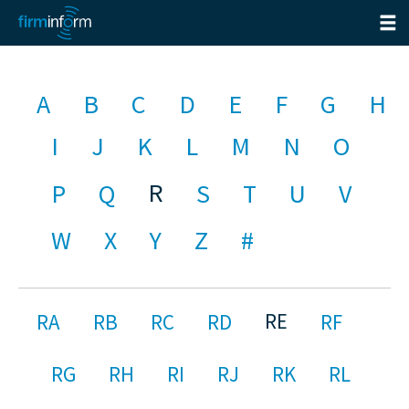
A
B
C
D
E
F
G
H
I
J
K
L
M
N
O
R
P
Q
S
T
U
V
W
X
Y
Z
#
RE
RA
RB
RC
RD
RF
RG
RH
RI
RJ
RK
RL