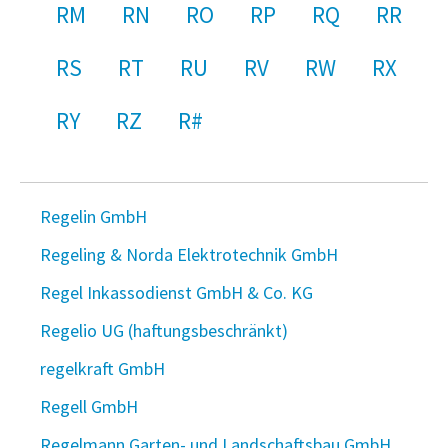
RM
RN
RO
RP
RQ
RR
RS
RT
RU
RV
RW
RX
RY
RZ
R#
Regelin GmbH
Regeling & Norda Elektrotechnik GmbH
Regel Inkassodienst GmbH & Co. KG
Regelio UG (haftungsbeschränkt)
regelkraft GmbH
Regell GmbH
Regelmann Garten- und Landschaftsbau GmbH