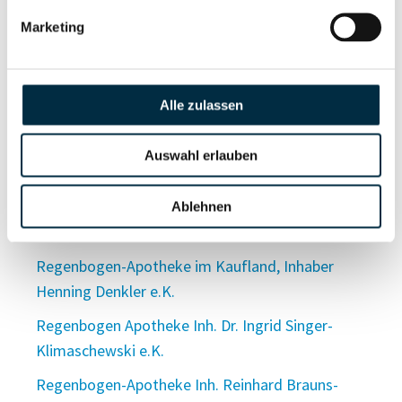
Regenbogen-Apotheke Burkhard Schumacher
Marketing
RegenbogenApotheke e.K.
Regenbogen-Apotheke e.K.
Regenbogen-Apotheke e.K.
Alle zulassen
Regenbogen-Apotheke e.K.
Auswahl erlauben
Regenbogen-Apotheke Fürstenwalde Regina
Korbanek e. Kfr.
Ablehnen
Regenbogen-Apotheke Gerd Brückner e. k.
Regenbogen-Apotheke im Kaufland, Inhaber
Henning Denkler e.K.
Regenbogen Apotheke Inh. Dr. Ingrid Singer-
Klimaschewski e.K.
Regenbogen-Apotheke Inh. Reinhard Brauns-