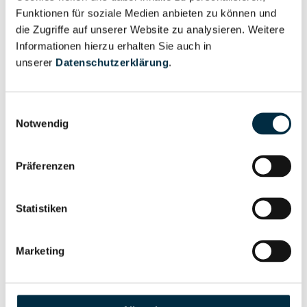
REPROCON GmbH
Funktionen für soziale Medien anbieten zu können und
die Zugriffe auf unserer Website zu analysieren. Weitere
Repro Construction GmbH
Informationen hierzu erhalten Sie auch in
Repro Courier Wilfried Engel Reprografie Service
unserer
Datenschutzerklärung
.
e.K.
REPROCS GmbH Recycling Project Control
Einwilligungsauswahl
Notwendig
Reprodent Dentaltechnik GmbH
ReproDerm Consulting UG (haftungsbeschränkt)
Präferenzen
Reprodienst GmbH
Statistiken
Reprodruck Schwarz GmbH
Reproductions Gesellschaft für Scannerlithographie
Marketing
und elektronische Bildverarbeitung mbH
Reprodukt GmbH