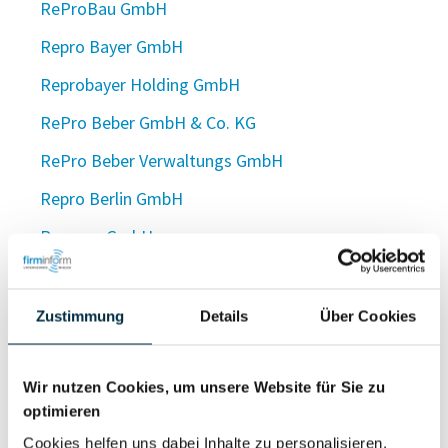
ReProBau GmbH
Repro Bayer GmbH
Reprobayer Holding GmbH
RePro Beber GmbH & Co. KG
RePro Beber Verwaltungs GmbH
Repro Berlin GmbH
Reproca GmbH
ReProCap GmbH
Reprocenter GmbH
Zustimmung
Details
Über Cookies
Repro-Center GmbH
ReproCenter Print & Scan Copyshop GmbH
Wir nutzen Cookies, um unsere Website für Sie zu
optimieren
REPRO CENTRAL Ulf Martin e. K.
Cookies helfen uns dabei Inhalte zu personalisieren,