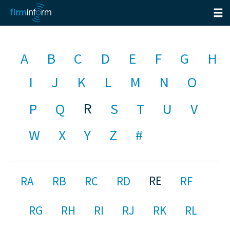
A
B
C
D
E
F
G
H
I
J
K
L
M
N
O
R
P
Q
S
T
U
V
W
X
Y
Z
#
RE
RA
RB
RC
RD
RF
RG
RH
RI
RJ
RK
RL