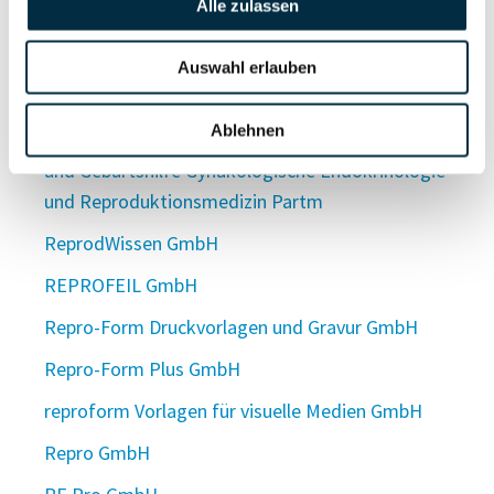
Reproduktionsgesellschaft Conventhaus m.b.H.
Alle zulassen
Reproduktionsmedizin München im Tal MVZ Dr.
Auswahl erlauben
med. Daniel Noß Dr. med. Isabel Stoll Dr. med.
Patrick Mehrle Dr. med. Kathrin Pohlig
Ablehnen
Fachärztinnen und Fachärzte für Frauenheilkunde
und Geburtshilfe Gynäkologische Endokrinologie
und Reproduktionsmedizin Partm
ReprodWissen GmbH
REPROFEIL GmbH
Repro-Form Druckvorlagen und Gravur GmbH
Repro-Form Plus GmbH
reproform Vorlagen für visuelle Medien GmbH
Repro GmbH