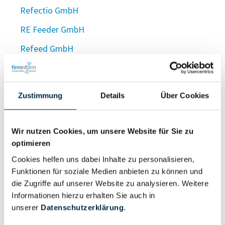
Refectio GmbH
RE Feeder GmbH
Refeed GmbH
Refeka reloaded GmbH
Refeka remastered GmbH
Zustimmung
Details
Über Cookies
Refektorium GmbH Gastronomie im Wallmuseum
Refektorium - Kloster Veßra UG
Wir nutzen Cookies, um unsere Website für Sie zu
(haftungsbeschränkt)
optimieren
Refektorium - Kloster Veßra UG
Cookies helfen uns dabei Inhalte zu personalisieren,
(haftungsbeschränkt)
Funktionen für soziale Medien anbieten zu können und
die Zugriffe auf unserer Website zu analysieren. Weitere
ReFel Holding GmbH
Informationen hierzu erhalten Sie auch in
unserer
Datenschutzerklärung
.
REFEO SOLUTIONS GmbH