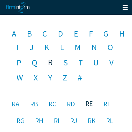
A
B
C
D
E
F
G
H
I
J
K
L
M
N
O
R
P
Q
S
T
U
V
W
X
Y
Z
#
RE
RA
RB
RC
RD
RF
RG
RH
RI
RJ
RK
RL