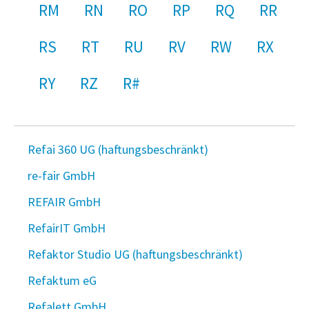
RM
RN
RO
RP
RQ
RR
RS
RT
RU
RV
RW
RX
RY
RZ
R#
Refai 360 UG (haftungsbeschränkt)
re-fair GmbH
REFAIR GmbH
RefairIT GmbH
Refaktor Studio UG (haftungsbeschränkt)
Refaktum eG
Refalett GmbH