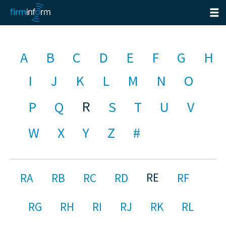
A
B
C
D
E
F
G
H
I
J
K
L
M
N
O
R
P
Q
S
T
U
V
W
X
Y
Z
#
RE
RA
RB
RC
RD
RF
RG
RH
RI
RJ
RK
RL