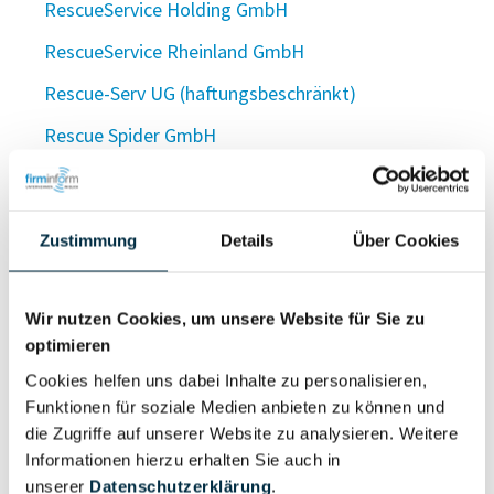
RescueService Holding GmbH
RescueService Rheinland GmbH
Rescue-Serv UG (haftungsbeschränkt)
Rescue Spider GmbH
rescueTABLET GmbH
rescue tec GmbH & Co. KG
Zustimmung
Details
Über Cookies
Rescue-Tech UG (haftungsbeschränkt)
rescue tec Verwaltungs GmbH
Wir nutzen Cookies, um unsere Website für Sie zu
Rescue Tools UG (haftungsbeschränkt)
optimieren
Cookies helfen uns dabei Inhalte zu personalisieren,
rescuetrack GmbH
Funktionen für soziale Medien anbieten zu können und
Rescue Trade OHG
die Zugriffe auf unserer Website zu analysieren. Weitere
Informationen hierzu erhalten Sie auch in
Rescue-Trade Vertriebsgesellschaft mbH
unserer
Datenschutzerklärung
.