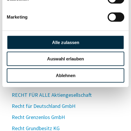
Rechter Bestattungen e. K., Inhaber Sebastian
Langemann
Marketing
Rechter Garten- und Landschaftsbau GmbH
Rechter Metallbau GmbH
Rechter Trax GmbH
Alle zulassen
Rechtfortschrittlich Beteiligungen UG
Auswahl erlauben
(haftungsbeschränkt)
Recht Freundlich Catering GmbH
Ablehnen
Recht Fruchtgroßhandel & Logistik GmbH & Co. KG
RECHT FÜR ALLE Aktiengesellschaft
Recht für Deutschland GmbH
Recht Grenzenlos GmbH
Recht Grundbesitz KG