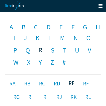
A
B
C
D
E
F
G
H
I
J
K
L
M
N
O
R
P
Q
S
T
U
V
W
X
Y
Z
#
RE
RA
RB
RC
RD
RF
RG
RH
RI
RJ
RK
RL