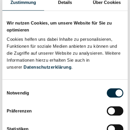
Zustimmung
Details
Über Cookies
RECHTECK GmbH
recht einfach ahead - juristische Schulungen e.K.
Wir nutzen Cookies, um unsere Website für Sie zu
Rechtenbach-Buttron GmbH
optimieren
Rechtenbacher Beschichtungstechnik GmbH
Cookies helfen uns dabei Inhalte zu personalisieren,
Funktionen für soziale Medien anbieten zu können und
Rechtenbach GmbH
die Zugriffe auf unserer Website zu analysieren. Weitere
Rechtenbach Immobilien und Verwaltungs GmbH
Informationen hierzu erhalten Sie auch in
unserer
Datenschutzerklärung
.
Rechteplus GmbH
Rechter Arm Beteiligungs UG (haftungsbeschränkt)
Einwilligungsauswahl
Rechter Arm Immobilien UG (haftungsbeschränkt)
Notwendig
& Co. KG
Rechter Arm Immobilien Zweite UG
Präferenzen
(haftungsbeschränkt) & Co. KG
Statistiken