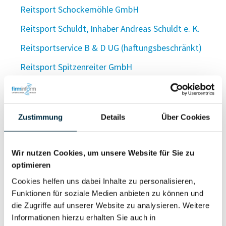
Reitsport Schockemöhle GmbH
Reitsport Schuldt, Inhaber Andreas Schuldt e. K.
Reitsportservice B & D UG (haftungsbeschränkt)
Reitsport Spitzenreiter GmbH
Reitsport Stall Staude e.K.
Reitsport Steffens GmbH
Zustimmung
Details
Über Cookies
Reitsport Stegemann, Inh. Kathrin Tecklenborg e. K.
Reitsport-Touristik-Centrum GmbH
Wir nutzen Cookies, um unsere Website für Sie zu
Reitsport und Futterladl GmbH & Co. OHG
optimieren
Reitsport Uwe & Carmen Hintzen GmbH
Cookies helfen uns dabei Inhalte zu personalisieren,
Funktionen für soziale Medien anbieten zu können und
Reitsport Vertrieb GmbH
die Zugriffe auf unserer Website zu analysieren. Weitere
Informationen hierzu erhalten Sie auch in
Reitsportvertrieb Tomek GmbH