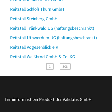
Reitstall Schloß Thurn GmbH
Reitstall Steinberg GmbH
Reitstall Tränkwald UG (haftungsbeschränkt)
Reitstall Uthwerdum UG (haftungsbeschränkt)
Reitstall Vogesenblick e.K
Reitstall Weißbrod GmbH & Co. KG
1
308
firminform ist ein Produkt der Validatis GmbH