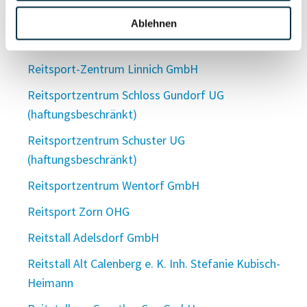
Reitsportzentrum Lichtenholz UG
Ablehnen
(haftungsbeschränkt)
Reitsport-Zentrum Linnich GmbH
Reitsportzentrum Schloss Gundorf UG
(haftungsbeschränkt)
Reitsportzentrum Schuster UG
(haftungsbeschränkt)
Reitsportzentrum Wentorf GmbH
Reitsport Zorn OHG
Reitstall Adelsdorf GmbH
Reitstall Alt Calenberg e. K. Inh. Stefanie Kubisch-
Heimann