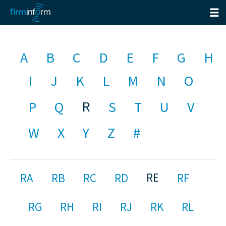
A
B
C
D
E
F
G
H
I
J
K
L
M
N
O
R
P
Q
S
T
U
V
W
X
Y
Z
#
RE
RA
RB
RC
RD
RF
RG
RH
RI
RJ
RK
RL