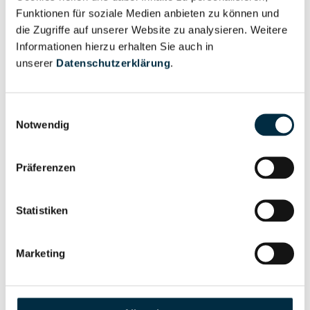
Funktionen für soziale Medien anbieten zu können und
(haftungsbeschränkt) & Co. KG
die Zugriffe auf unserer Website zu analysieren. Weitere
Reimer Grundstücksverwaltungsgesellschaft mit
Informationen hierzu erhalten Sie auch in
beschränkter Haftung
unserer
Datenschutzerklärung
.
Reimer Grundstücksverwaltungs-GmbH & Co.
Kommanditgesellschaft
Einwilligungsauswahl
Notwendig
Reimer Grundstücksverwaltung UG
(haftungsbeschränkt) & Co. KG
Präferenzen
Reimer Hauschildt e.K.
Reimer Hauschildt GmbH
Statistiken
Reimer Hedt GmbH
Marketing
Reimer Holding eG
reimer holding GmbH