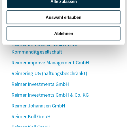
Reimer Holding UG (haftungsbeschränkt)
Alle zulassen
Reimer Holz und Platten GmbH
Auswahl erlauben
Reimer Immobilien GmbH
"Reimer Immobilien GmbH"
Ablehnen
Reimer Immobilien GmbH & Co.
Kommanditgesellschaft
Reimer improve Management GmbH
Reimering UG (haftungsbeschränkt)
Reimer Investments GmbH
Reimer Investments GmbH & Co. KG
Reimer Johannsen GmbH
Reimer Koll GmbH