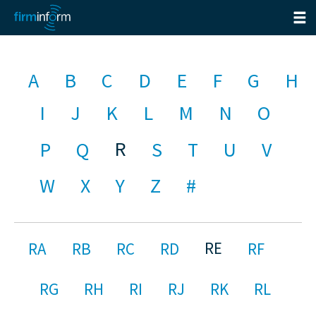
A
B
C
D
E
F
G
H
I
J
K
L
M
N
O
R
P
Q
S
T
U
V
W
X
Y
Z
#
RE
RA
RB
RC
RD
RF
RG
RH
RI
RJ
RK
RL