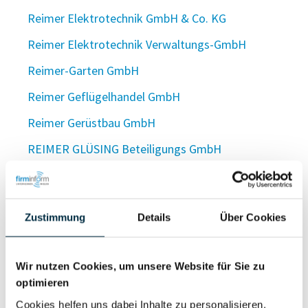
Reimer Elektrotechnik GmbH & Co. KG
Reimer Elektrotechnik Verwaltungs-GmbH
Reimer-Garten GmbH
Reimer Geflügelhandel GmbH
Reimer Gerüstbau GmbH
REIMER GLÜSING Beteiligungs GmbH
Reimer GmbH
Reimer & Grau GmbH
Zustimmung
Details
Über Cookies
Reimer & Grau Grundstücks GmbH & Co. KG
Reimer & Grau Verwaltungs GmbH
Wir nutzen Cookies, um unsere Website für Sie zu
Reimer Group GmbH
optimieren
Reimer Grundstücksgesellschaft UG
Cookies helfen uns dabei Inhalte zu personalisieren,