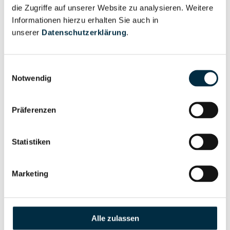
die Zugriffe auf unserer Website zu analysieren. Weitere
Reisedienst Veelker GmbH & Co. KG
Informationen hierzu erhalten Sie auch in
unserer
Datenschutzerklärung
.
Reisedienst Veelker Verwaltungs GmbH
Reisedienst Vierjahreszeiten Birgit Henrich
Einwilligungsauswahl
Reisedienst von Rahden GmbH & Co. KG
Notwendig
Reisedienst Wallmeroth e.K.
Präferenzen
Reisedienst Warias GmbH
Reisedienst Weimer KG
Statistiken
Reisedienst Weltenbummler Omnibusbetrieb Theo
Schuchardt GmbH & Co KG
Marketing
Reisedienst Wessels GmbH
Reisedienst Westprignitz GmbH
Alle zulassen
Reisedienst W. Grebe GmbH