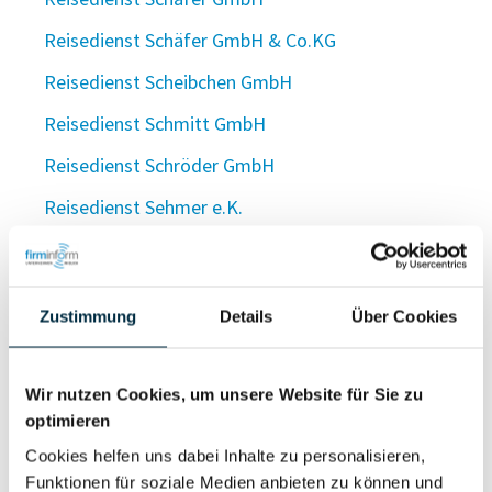
Reisedienst Schäfer GmbH & Co.KG
Reisedienst Scheibchen GmbH
Reisedienst Schmitt GmbH
Reisedienst Schröder GmbH
Reisedienst Sehmer e.K.
Reisedienst Sinning GmbH
Reisedienst Spies OHG
Zustimmung
Details
Über Cookies
Reisedienst Steiner GmbH
Reisedienst Thiemann GmbH
Wir nutzen Cookies, um unsere Website für Sie zu
REISEDIENST THIEMANN Inh. Ursula Thiemann e.
optimieren
K.
Cookies helfen uns dabei Inhalte zu personalisieren,
Funktionen für soziale Medien anbieten zu können und
Reisedienst Thoridt GmbH