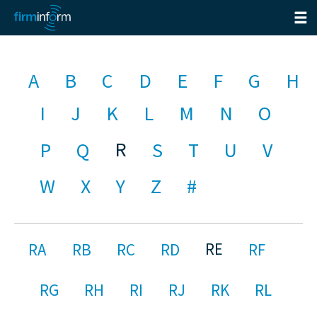
A
B
C
D
E
F
G
H
I
J
K
L
M
N
O
R
P
Q
S
T
U
V
W
X
Y
Z
#
RE
RA
RB
RC
RD
RF
RG
RH
RI
RJ
RK
RL