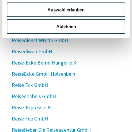
Reisedienst Willi Ostermann Inhaber Jürgen
Auswahl erlauben
Ostermann e. Kfm.
Ablehnen
Reisedienst Wissgott GmbH
Reisedienst Wrede GmbH
Reisediwan GmbH
Reise-Ecke Bernd Hunger e.K.
ReiseEcke GmbH Hölzenbein
Reise Eck GmbH
Reiseerlebnis GmbH
Reise-Express e.K.
Reise Fee GmbH
Reisefieber Die Reiseagentur GmbH