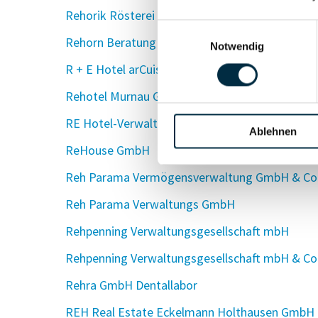
Rehorik Rösterei & Feinkost GmbH
Einwilligungsauswahl
Rehorn Beratung UG (haftungsbeschränkt)
Notwendig
R + E Hotel arCuisine GmbH
Rehotel Murnau GmbH
RE Hotel-Verwaltungs GmbH
Ablehnen
ReHouse GmbH
Reh Parama Vermögensverwaltung GmbH & Co
Reh Parama Verwaltungs GmbH
Rehpenning Verwaltungsgesellschaft mbH
Rehpenning Verwaltungsgesellschaft mbH & Co
Rehra GmbH Dentallabor
REH Real Estate Eckelmann Holthausen GmbH