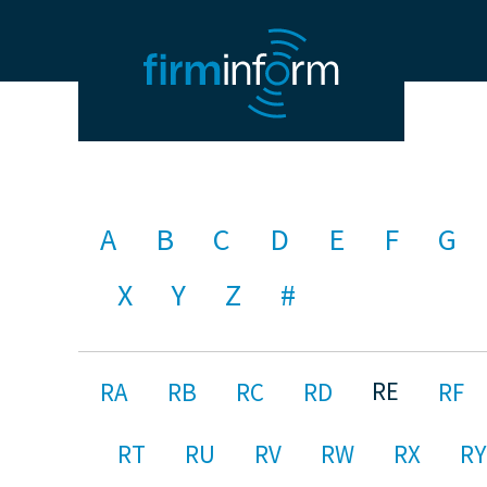
A
B
C
D
E
F
G
X
Y
Z
#
RE
RA
RB
RC
RD
RF
RT
RU
RV
RW
RX
RY