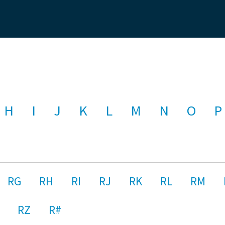
H
I
J
K
L
M
N
O
P
RG
RH
RI
RJ
RK
RL
RM
RZ
R#