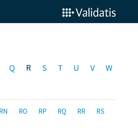
R
Q
S
T
U
V
W
RN
RO
RP
RQ
RR
RS