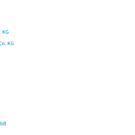
. KG
Co. KG
mbB