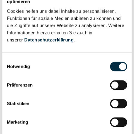
optimieren
Repowering Windpark Listrup GmbH & Co. KG
Cookies helfen uns dabei Inhalte zu personalisieren,
Funktionen für soziale Medien anbieten zu können und
Repowering Windpark Lünne GmbH & Co. KG
die Zugriffe auf unserer Website zu analysieren. Weitere
Repowering Windpark Ohlenbrook GmbH & Co. KG
Informationen hierzu erhalten Sie auch in
unserer
Datenschutzerklärung
.
Repowering Windpark Wittmund Bau- und Betriebs
GmbH & Co. KG
Einwilligungsauswahl
Repowering Windpark Wittmund GmbH & Co. KG
Notwendig
Repowering Windpark Wittmund Grundeigentümer I
GmbH & Co. KG
Präferenzen
Repowering Windpark Wittmund Grundeigentümer
II GmbH & Co. KG
Statistiken
Repowering Wöhrden Poolgesellschaft GmbH & Co.
Marketing
KG