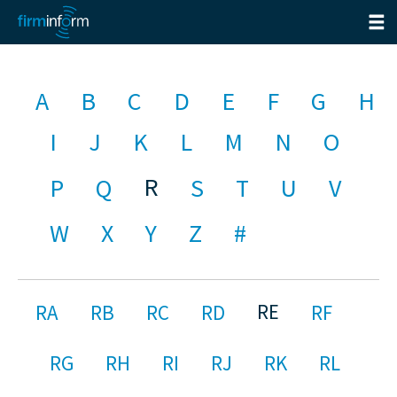
A
B
C
D
E
F
G
H
I
J
K
L
M
N
O
R
P
Q
S
T
U
V
W
X
Y
Z
#
RE
RA
RB
RC
RD
RF
RG
RH
RI
RJ
RK
RL