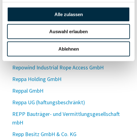
Repowering WP Süderau Verwaltungs UG
(haftungsbeschränkt)
Alle zulassen
Repower NW GmbH & Co. KG
Auswahl erlauben
Repower NW Verwaltungs-GmbH
Repower Solution GmbH
Ablehnen
Repower Striewe GmbH & Co. KG
Repowind Industrial Rope Access GmbH
Reppa Holding GmbH
Reppal GmbH
Reppa UG (haftungsbeschränkt)
REPP Bauträger- und Vermittlungsgesellschaft
mbH
Repp Besitz GmbH & Co. KG