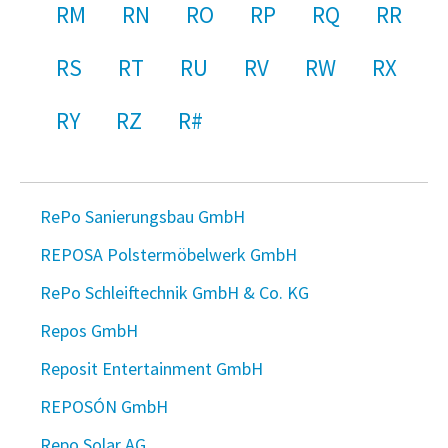
RM
RN
RO
RP
RQ
RR
RS
RT
RU
RV
RW
RX
RY
RZ
R#
RePo Sanierungsbau GmbH
REPOSA Polstermöbelwerk GmbH
RePo Schleiftechnik GmbH & Co. KG
Repos GmbH
Reposit Entertainment GmbH
REPOSÓN GmbH
Repo Solar AG