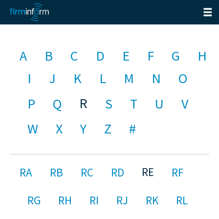
A
B
C
D
E
F
G
H
I
J
K
L
M
N
O
R
P
Q
S
T
U
V
W
X
Y
Z
#
RE
RA
RB
RC
RD
RF
RG
RH
RI
RJ
RK
RL