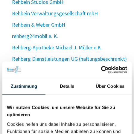
Rehbein Studios GmbH
Rehbein Verwaltungsgesellschaft mbH
Rehbein & Weber GmbH
rehberg24mobil e. K.
Rehberg-Apotheke Michael J. Müller e.K.
Rehberg Dienstleistungen UG (haftungsbeschränkt)
Rehberger Agriphotovoltaik GmbH
Rehberger Beteiligungs GmbH
Zustimmung
Details
Über Cookies
Rehberger GmbH & Co. KG
Rehberger Hotel- und Gaststättenbetriebs GmbH
Wir nutzen Cookies, um unsere Website für Sie zu
optimieren
Rehberger Landmaschinenhandel und
Servicestation GmbH
Cookies helfen uns dabei Inhalte zu personalisieren,
Funktionen für soziale Medien anbieten zu können und