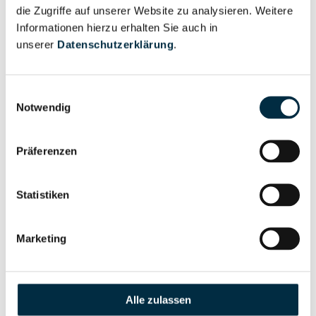
Rehberger Werte GmbH
die Zugriffe auf unserer Website zu analysieren. Weitere
Informationen hierzu erhalten Sie auch in
Rehberg Forderungsmanagement GmbH
unserer
Datenschutzerklärung
.
Rehberg Haus GmbH & Co. KG
Rehberg Health and Diagnostics Center GmbH
Einwilligungsauswahl
Notwendig
Rehberg Holzbau GmbH & Co. KG
REHBERG HÜPPE + PARTNER Patentanwälte
Präferenzen
PartG mbB
Rehberg Immobilien e.K.
Statistiken
Rehberg Immobilienverwaltung GmbH
Rehberg International GmbH
Marketing
Rehberg & Nahar Consulting GmbH
Rehberg Resort Hotelbetriebsgesellschaft mbH
Alle zulassen