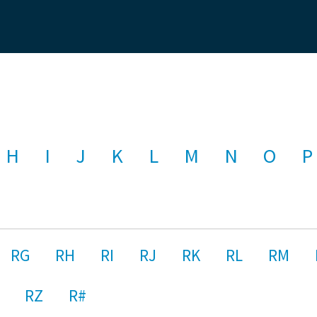
H
I
J
K
L
M
N
O
P
RG
RH
RI
RJ
RK
RL
RM
RZ
R#