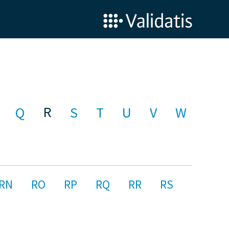
R
Q
S
T
U
V
W
RN
RO
RP
RQ
RR
RS