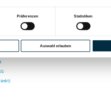
Präferenzen
Statistiken
S LTD.
Auswahl erlauben
K.
H
KG
ränkt)