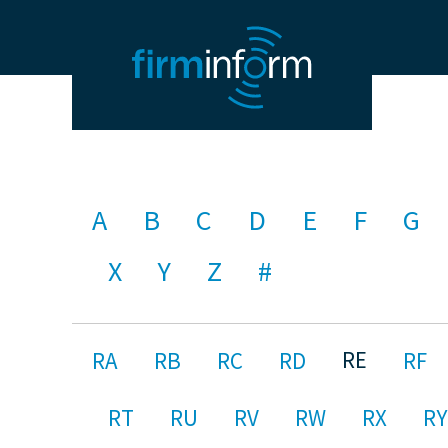
A
B
C
D
E
F
G
X
Y
Z
#
RE
RA
RB
RC
RD
RF
RT
RU
RV
RW
RX
RY