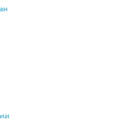
mbH
etät